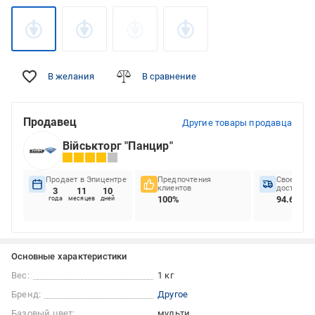
В желания
В сравнение
Продавец
Другие товары продавца
Військторг "Панцир"
Продает в Эпицентре
Предпочтения
Своеврем
клиентов
доставок
3
11
10
100%
94.66%
года
месяцев
дней
Основные характеристики
Вес:
1 кг
Бренд:
Другое
Базовый цвет:
мульти