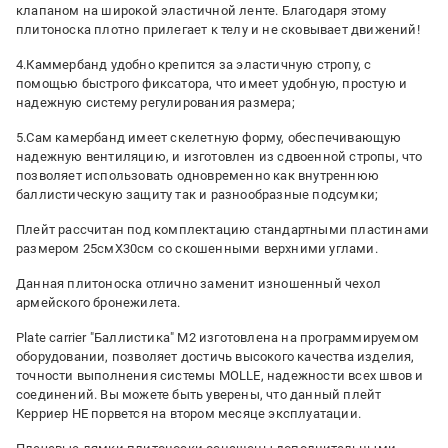
клапаном на широкой эластичной ленте. Благодаря этому
плитоноска плотно прилегает к телу и не сковывает движений!
4.Каммербанд удобно крепится за эластичную стропу, с
помощью быстрого фиксатора, что имеет удобную, простую и
надежную систему регулирования размера;
5.Сам камербанд имеет скелетную форму, обеспечивающую
надежную вентиляцию, и изготовлен из сдвоенной стропы, что
позволяет использовать одновременно как внутреннюю
баллистическую защиту так и разнообразные подсумки;
Плейт рассчитан под комплектацию стандартными пластинами
размером 25смХ30см со скошенными верхними углами.
Данная плитоноска отлично заменит изношенный чехол
армейского бронежилета.
Plate carrier "Баллистика" М2 изготовлена ​​на программируемом
оборудовании, позволяет достичь высокого качества изделия,
точности выполнения системы MOLLE, надежности всех швов и
соединений. Вы можете быть уверены, что данный плейт
Керриер НЕ порвется на втором месяце эксплуатации.