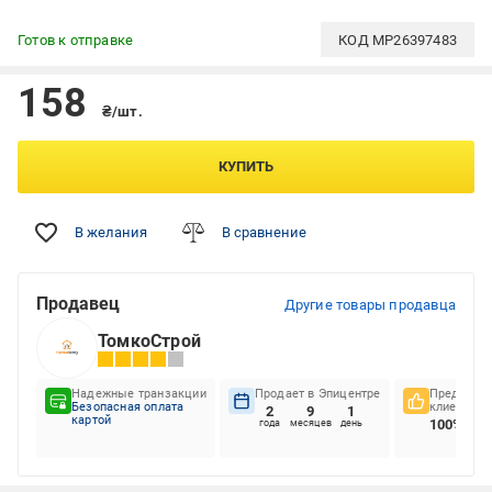
Готов к отправке
КОД
MP26397483
158
₴/шт.
КУПИТЬ
В желания
В сравнение
Продавец
Другие товары продавца
ТомкоСтрой
Надежные транзакции
Продает в Эпицентре
Предпочте
Безопасная оплата
клиентов
2
9
1
картой
100%
года
месяцев
день