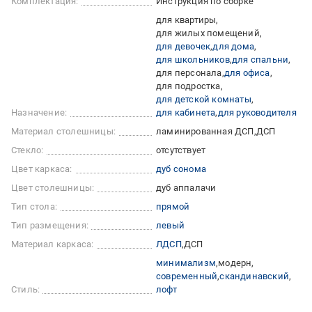
Комплектация:
Инструкция по сборке
для квартиры
для жилых помещений
для девочек
для дома
для школьников
для спальни
для персонала
для офиса
для подростка
для детской комнаты
Назначение:
для кабинета
для руководителя
Материал столешницы:
ламинированная ДСП
ДСП
Стекло:
отсутствует
Цвет каркаса:
дуб сонома
Цвет столешницы:
дуб аппалачи
Тип стола:
прямой
Тип размещения:
левый
Материал каркаса:
ЛДСП
ДСП
минимализм
модерн
современный
скандинавский
Стиль:
лофт