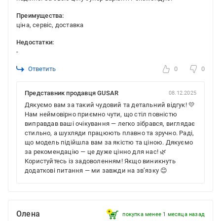
Преимущества:
ціна, сервіс, доставка
Недостатки:
-
Ответить
0
0
Представник продавця GUSAR
08.12.2025
Дякуємо вам за такий чудовий та детальний відгук! 💛
Нам неймовірно приємно чути, що стіл повністю
виправдав ваші очікування — легко зібрався, виглядає
стильно, а шухляди працюють плавно та зручно. Раді,
що модель підійшла вам за якістю та ціною. Дякуємо
за рекомендацію — це дуже цінно для нас! 🌿
Користуйтесь із задоволенням! Якщо виникнуть
додаткові питання — ми завжди на зв’язку 😊
Олена
покупка менее 1 месяца назад