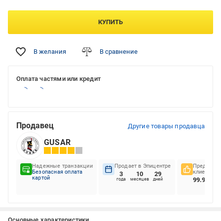
КУПИТЬ
В желания
В сравнение
Оплата частями или кредит
Продавец
Другие товары продавца
GUSAR
Надежные транзакции
Продает в Эпицентре
Предпочте
Безопасная оплата
клиентов
3
10
29
картой
99.98%
года
месяцев
дней
Основные характеристики