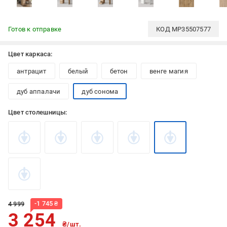
Готов к отправке
КОД
MP35507577
Цвет каркаса:
антрацит
белый
бетон
венге магия
дуб аппалачи
дуб сонома
Цвет столешницы:
-
1 745
₴
4 999
3 254
₴/шт.