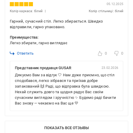
05.12.2025
Колір каркаса: білий
Колір стільниці: білий
Гарний, сучасний стіл. Легко збирається. Швидко
відправили, гарно упаковано.
Преимущества:
Легко збирати, гарно виглядає
Ответить
0
0
Представник продавця GUSAR
23.02.2026
Дякуємо Вам за відгук 🤍 Нам дуже приємно, що стіл
сподобався, легко зібрався та приїхав добре
запакований 🙌 Раді, що відправка була швидкою.
Нехай служить довго та щодня радує Вас своїм
сучасним виглядом і зручністю ✨ Будемо раді бачити
Вас знову — чекаємо на Вас ще 💛
ПОКАЗАТЬ ВСЕ ОТЗЫВЫ