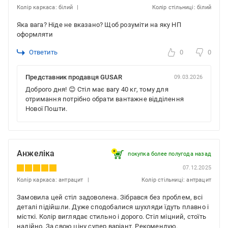
Колір каркаса: білий
Колір стільниці: білий
Яка вага? Ніде не вказано? Щоб розуміти на яку НП
оформляти
Ответить
0
0
Представник продавця GUSAR
09.03.2026
Доброго дня! 😊 Стіл має вагу 40 кг, тому для
отримання потрібно обрати вантажне відділення
Нової Пошти.
Анжеліка
покупка более полугода назад
07.12.2025
Колір каркаса: антрацит
Колір стільниці: антрацит
Замовила цей стіл задоволена. Зібрався без проблем, всі
деталі підійшли. Дуже сподобалися шухляди їдуть плавно і
місткі. Колір виглядає стильно і дорого. Стіл міцний, стоїть
надійно. За свою ціну супер варіант. Рекомендую.