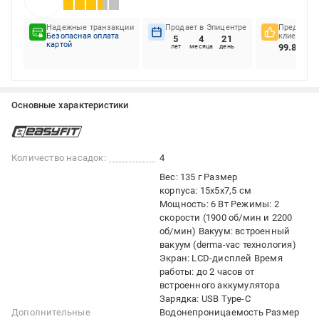
Надежные транзакции
Продает в Эпицентре
Предпочте
Безопасная оплата
клиентов
5
4
21
картой
99.86%
лет
месяца
день
Основные характеристики
Количество насадок:
4
Вес: 135 г Размер
корпуса: 15х5х7,5 см
Мощность: 6 Вт Режимы: 2
скорости (1900 об/мин и 2200
об/мин) Вакуум: встроенный
вакуум (derma-vac технология)
Экран: LCD-дисплей Время
работы: до 2 часов от
встроенного аккумулятора
Зарядка: USB Type-C
Дополнительные
Водонепроницаемость Размер