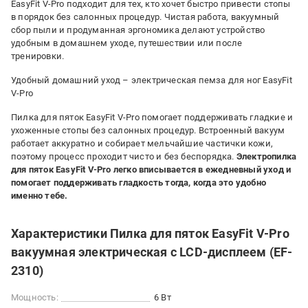
EasyFit V-Pro подходит для тех, кто хочет быстро привести стопы
в порядок без салонных процедур. Чистая работа, вакуумный
сбор пыли и продуманная эргономика делают устройство
удобным в домашнем уходе, путешествии или после
тренировки.
Удобный домашний уход – электрическая пемза для ног EasyFit
V-Pro
Пилка для пяток EasyFit V-Pro помогает поддерживать гладкие и
ухоженные стопы без салонных процедур. Встроенный вакуум
работает аккуратно и собирает мельчайшие частички кожи,
поэтому процесс проходит чисто и без беспорядка.
Электропилка
для пяток EasyFit V-Pro легко вписывается в ежедневный уход и
помогает поддерживать гладкость тогда, когда это удобно
именно тебе.
Характеристики Пилка для пяток EasyFit V-Pro
вакуумная электрическая с LCD-дисплеем (EF-
2310)
Мощность:
6 Вт