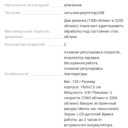
Напыление на насадках:
алмазное
Питание:
сеть/аккумулятор
USB
Два режима (1900 об/мин и 2200
об/мин) помогают адаптировать
Максимальная скорость
обработку под состояние стоп.
вращения:
об/мин
Количество скоростей:
2
плавная регулировка скорости
индикатор зарядки
бесшумная работа
плавная регулировка
Особенности:
температуры
Вес: 135 г Размер
корпуса: 15х5х7,5 см
Мощность: 6 Вт Режимы: 2
скорости (1900 об/мин и 2200
об/мин) Вакуум: встроенный
вакуум (derma-vac технология)
Экран: LCD-дисплей Время
работы: до 2 часов от
встроенного аккумулятора