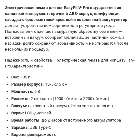
Электрическая пемза для ног EasyFit V-Pro ощущается как
салонный инструмент: прочный ABS-корпус, шлифующая
насадка с бриллиантовой крошкой и встроенный аккумулятор
делают устройство комфортным для регулярного ухода.
Пользователи отмечают аккуратную обработку без пыли —
встроенный вакуум собирает мельчайшие частички кожи, а
насадки долго сохраняют абразивность и не стираются после
нескольких процедур.
Надёжность и свойства – электрическая пемза для ног EasyFit V-
ProХарактеристики
Вес:
135 г
Размер корпуса:
15х5х7,5 см
Мощность:
6 Вт
Режимы:
2 скорости (1900 об/мин и 2200 об/мин)
Вакуум:
встроенный вакуум (derma-vac технология)
Экран:
LCD-дисплей
Время работы:
до 2 часов от встроенного аккумулятора
Зарядка:
USB Type-C
Водонепроницаемость