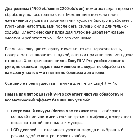
Два режима (1900 об/мин и 2200 об/мин)
помогают адаптировать
обработку под состояние стоп. Медленный подходит для
ежедневного ухода и профилактики сухости, быстрый работает с
плотными натоптышами после бега, силовых или длительной
ходьбы. Электрическая пилка для пяток не царапает живые
участки и работает тихо — без резкого шума.
Результат ощущается сразу: исчезает сухая шероховатость,
поверхность становится гладкой, а пятки приятно скользят даже
в носках. Электрическая пилка
EasyFit V-Pro удобно лежит в
руке, не скользит и дает возможность аккуратно обработать
каждый участок — от пятки до боковых зон стопы.
Основные преимущества – пилка для пяток EasyFit V-Pro
Пемза для пяток EasyFit V-Pro сочетает чистую обработку и
косметический эффект без лишних усилий:
Встроенный вакуум (derma-vac технология)
— собирает
мельчайшие частички кожи во время шлифовки, поверхность
остаётся чистой, нет пыли и мусора.
LCD-дисплей
— показывает уровень заряда и выбранный
режим, удобно контролировать работу.