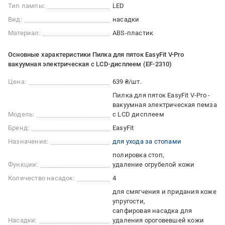
Тип лампы:
LED
Вид:
насадки
Материал:
ABS-пластик
Основные характеристики Пилка для пяток EasyFit V-Pro
вакуумная электрическая с LCD-дисплеем (EF-2310)
Цена:
639 ₴/шт.
Пилка для пяток EasyFit V-Pro -
вакуумная электрическая пемза
Модель:
с LCD дисплеем
Бренд:
EasyFit
Назначение:
для ухода за стопами
полировка стоп
Функции:
удаление огрубелой кожи
Количество насадок:
4
для смягчения и придания коже
упругости
cапфировая насадка для
Насадки:
удаления ороговевшей кожи