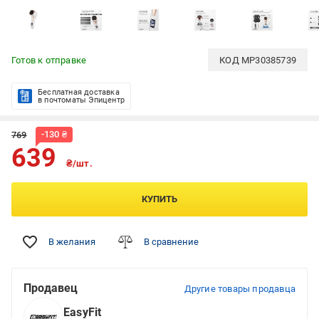
Готов к отправке
КОД
MP30385739
Бесплатная доставка
в почтоматы Эпицентр
-
130
₴
769
639
₴/шт.
КУПИТЬ
В желания
В сравнение
Продавец
Другие товары продавца
EasyFit