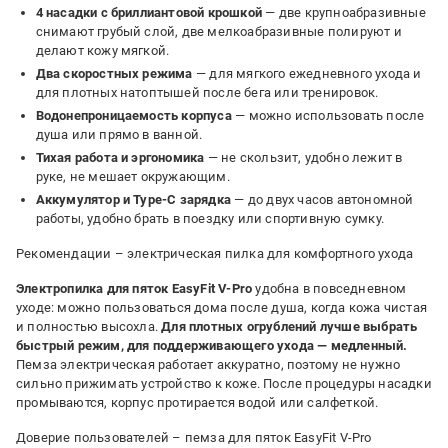
4 насадки с бриллиантовой крошкой
— две крупноабразивные
снимают грубый слой, две мелкоабразивные полируют и
делают кожу мягкой.
Два скоростных режима
— для мягкого ежедневного ухода и
для плотных натоптышей после бега или тренировок.
Водонепроницаемость корпуса
— можно использовать после
душа или прямо в ванной.
Тихая работа и эргономика
— не скользит, удобно лежит в
руке, не мешает окружающим.
Аккумулятор и Type-C зарядка
— до двух часов автономной
работы, удобно брать в поездку или спортивную сумку.
Рекомендации – электрическая пилка для комфортного ухода
Электропилка для пяток EasyFit V-Pro
удобна в повседневном
уходе: можно пользоваться дома после душа, когда кожа чистая
и полностью высохла.
Для плотных огрублений лучше выбрать
быстрый режим, для поддерживающего ухода — медленный.
Пемза электрическая работает аккуратно, поэтому не нужно
сильно прижимать устройство к коже. После процедуры насадки
промываются, корпус протирается водой или салфеткой.
Доверие пользователей – пемза для пяток EasyFit V-Pro