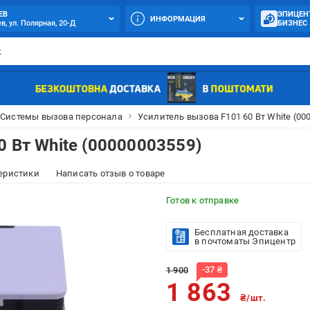
ЕВ
ЭПИЦЕН
ИНФОРМАЦИЯ
в, ул. Полярная, 20-Д
БИЗНЕС
Системы вызова персонала
Усилитель вызова F101 60 Вт White (00
0 Вт White (00000003559)
еристики
Написать отзыв о товаре
Готов к отправке
Бесплатная доставка
в почтоматы Эпицентр
-
37
₴
1 900
1 863
₴/шт.