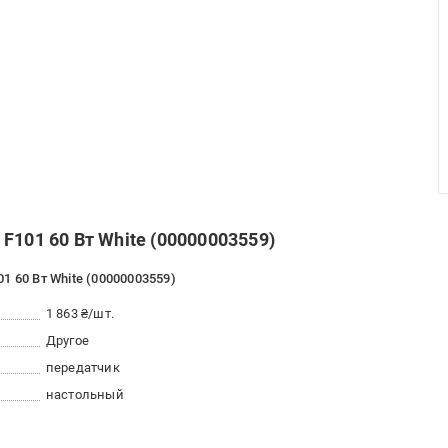
F101 60 Вт White (00000003559)
1 60 Вт White (00000003559)
1 863 ₴/шт.
Другое
передатчик
настольный