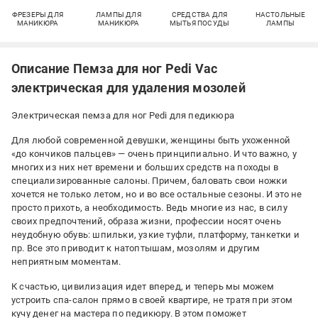
ФРЕЗЕРЫ ДЛЯ
ЛАМПЫ ДЛЯ
СРЕДСТВА ДЛЯ
НАСТОЛЬНЫЕ
МАНИКЮРА
МАНИКЮРА
МЫТЬЯ ПОСУДЫ
ЛАМПЫ
Описание Пемза для ног Pedi Vac
электрическая для удаления мозолей
Электрическая пемза для ног Pedi для педикюра
Для любой современной девушки, женщины быть ухоженной
«до кончиков пальцев» — очень принципиально. И что важно, у
многих из них нет времени и больших средств на походы в
специализированные салоны. Причем, баловать свои ножки
хочется не только летом, но и во все остальные сезоны. И это не
просто прихоть, а необходимость. Ведь многие из нас, в силу
своих предпочтений, образа жизни, профессии носят очень
неудобную обувь: шпильки, узкие туфли, платформу, танкетки и
пр. Все это приводит к натоптышам, мозолям и другим
неприятным моментам.
К счастью, цивилизация идет вперед, и теперь мы можем
устроить спа-салон прямо в своей квартире, не тратя при этом
кучу денег на мастера по педикюру. В этом поможет