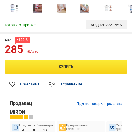
Готов к отправке
КОД
MP27212597
-
122
₴
407
285
₴/шт.
КУПИТЬ
В желания
В сравнение
Продавец
Другие товары продавца
MIRON
Продает в Эпицентре
Предпочтения
Своеврем
клиентов
доставок
4
8
17