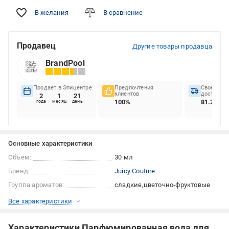
В желания
В сравнение
Продавец
Другие товары продавца
BrandPool
Продает в Эпицентре
Предпочтения
Своеврем
клиентов
доставок
2
1
21
100%
81.28%
года
месяц
день
Основные характеристики
Объем:
30 мл
Бренд:
Juicy Couture
Группа ароматов:
сладкие
цветочно-фруктовые
Все характеристики
Характеристики Парфюмированная вода для