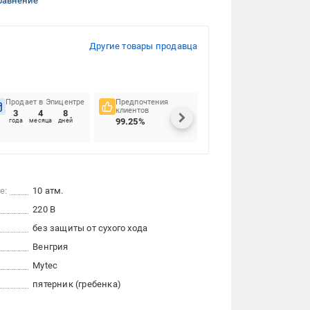
равнение
Другие товары продавца
Продает в Эпицентре
Предпочтения
Своевременность
клиентов
доставок
3
4
8
99.25%
90.66%
года
месяца
дней
е:
10 атм.
220 В
без защиты от сухого хода
Венгрия
Mytec
пятерник (гребенка)