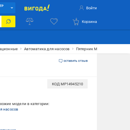
ТР
Войти
Корзина
зационные
Автоматика для насосов
Пятерник Mytec 100 мм нике
оставить отзыв
КОД
MP14945210
хожие модели в категории:
я насосов