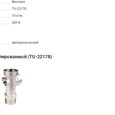
Венгрия
TU-22178
10 атм.
220 В
автоматический
лированный (TU-22178)