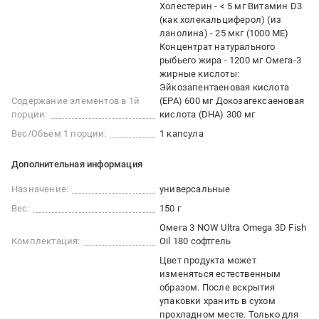
Холестерин - < 5 мг Витамин D3
(как холекальциферол) (из
ланолина) - 25 мкг (1000 МЕ)
Концентрат натурального
рыбьего жира - 1200 мг Омега-3
жирные кислоты:
Эйкозапентаеновая кислота
Содержание элементов в 1й
(EPA) 600 мг Докозагексаеновая
порции:
кислота (DHA) 300 мг
Вес/Объем 1 порции:
1 капсула
Дополнительная информация
Назначение:
универсальные
Вес:
150 г
Омега 3 NOW Ultra Omega 3D Fish
Комплектация:
Oil 180 софтгель
Цвет продукта может
изменяться естественным
образом. После вскрытия
упаковки хранить в сухом
прохладном месте. Только для