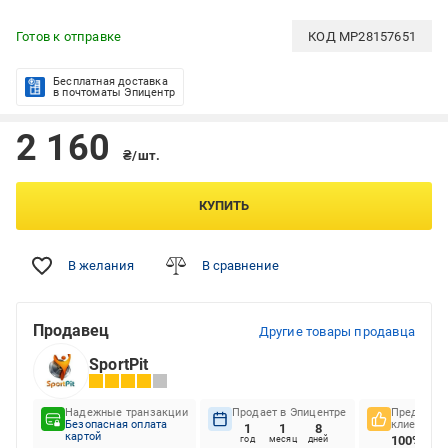
Готов к отправке
КОД
MP28157651
Бесплатная доставка
в почтоматы Эпицентр
2 160
₴/шт.
КУПИТЬ
В желания
В сравнение
Продавец
Другие товары продавца
SportPit
Надежные транзакции
Продает в Эпицентре
Предпочте
Безопасная оплата
клиентов
1
1
8
картой
100%
год
месяц
дней