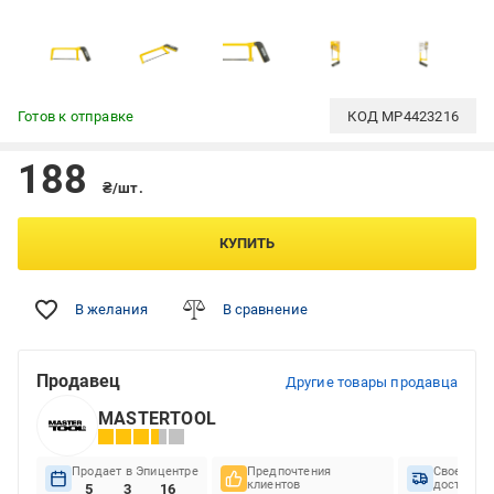
Готов к отправке
КОД
MP4423216
188
₴/шт.
КУПИТЬ
В желания
В сравнение
Продавец
Другие товары продавца
MASTERTOOL
Продает в Эпицентре
Предпочтения
Своеврем
клиентов
доставок
5
3
16