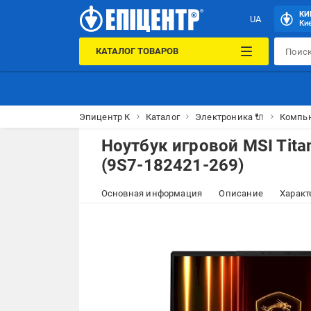
КИ
UA
Кие
КАТАЛОГ ТОВАРОВ
Эпицентр К
Каталог
Электроника 🔌
Компью
Ноутбук игровой MSI Tita
(9S7-182421-269)
Основная информация
Описание
Характ