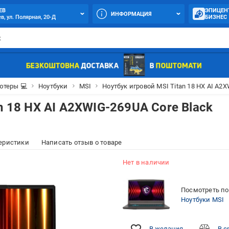
ЕВ
ЭПИЦЕН
ИНФОРМАЦИЯ
в, ул. Полярная, 20-Д
БИЗНЕС
теры 💻
Ноутбуки
MSI
Ноутбук игровой MSI Titan 18 HX AI A2X
n 18 HX AI A2XWIG-269UA Core Black
еристики
Написать отзыв о товаре
Нет в наличии
Посмотреть по
Ноутбуки MSI
В желания
В с