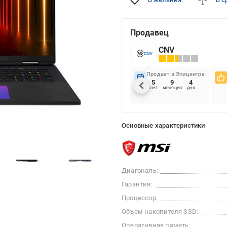
Продавец
CNV
Продает в Эпицентре
5
9
4
лет
месяцев
дня
Основные характеристики
Диагональ:
Гарантия:
Процессор:
Объем накопителя SSD:
Оперативная память: