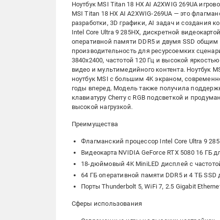
Ноутбук MSI Titan 18 HX AI A2XWIG 269UA игрово
MSI Titan 18 HX AI A2XWIG-269UA — это флагма
разработки, 3D графики, AI задач и создания
Intel Core Ultra 9 285HX, дискретной видеокарто
оперативной памяти DDR5 и двумя SSD общим 
производительность для ресурсоемких сценар
3840x2400, частотой 120 Гц и высокой яркость
видео и мультимедийного контента. Ноутбук MSI 
ноутбук MSI с большим 4K экраном, современн
годы вперед. Модель также получила поддержку T
клавиатуру Cherry с RGB подсветкой и продум
высокой нагрузкой.
Преимущества
Флагманский процессор Intel Core Ultra 9 
Видеокарта NVIDIA GeForce RTX 5080 16 ГБ дл
18-дюймовый 4K MiniLED дисплей с частото
64 ГБ оперативной памяти DDR5 и 4 ТБ SSD
Порты Thunderbolt 5, WiFi 7, 2.5 Gigabit Ethe
Сферы использования