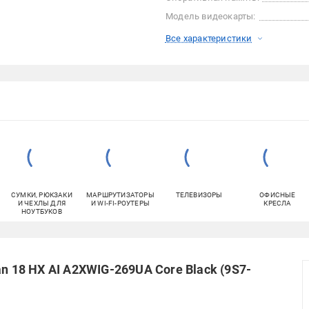
Модель видеокарты:
Все характеристики
СУМКИ, РЮКЗАКИ
МАРШРУТИЗАТОРЫ
ТЕЛЕВИЗОРЫ
ОФИСНЫЕ
И ЧЕХЛЫ ДЛЯ
И WI-FI-РОУТЕРЫ
КРЕСЛА
НОУТБУКОВ
n 18 HX AI A2XWIG-269UA Core Black (9S7-