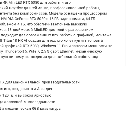
й 4K MiniLED RTX 5080 для работы и игр
нский ноутбук для гейминга, профессиональной работы,
 контента без компромиссов. Модель оснащена процессором
й NVIDIA GeForce RTX 5080 с 16 ГБ видеопамяти, 64 ГБ
объемом 4 ТБ, что обеспечивает очень высокую
иев. 18-дюймовый MiniLED дисплей с разрешением
ю подходит для современных игр, работы с графикой, монтажа
Titan 18 HX AI создан для тех, кто хочет купить топовый
ой графикой RTX 5080, Windows 11 Pro и запасом мощности на
hunderbolt 5, WiFi 7, 2.5 Gigabit Ethernet, механическую
анную систему охлаждения для стабильной работы под
285HX для максимальной производительности
я игр, рендеринга и AI задач
й 120 Гц и высокой яркостью
 для сложной многозадачности
rnet и механическая RGB клавиатура