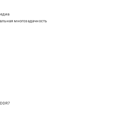
медиа
нальная многозадачность
GDDR7