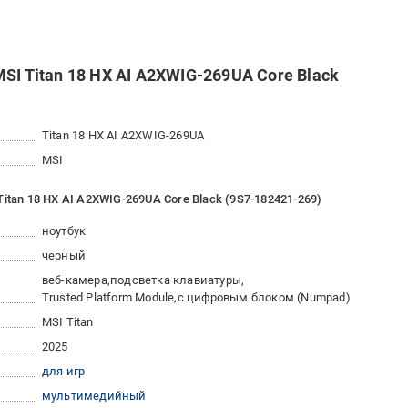
SI Titan 18 HX AI A2XWIG-269UA Core Black
Titan 18 HX AI A2XWIG-269UA
MSI
itan 18 HX AI A2XWIG-269UA Core Black (9S7-182421-269)
ноутбук
черный
веб-камера
подсветка клавиатуры
Trusted Platform Module
с цифровым блоком (Numpad)
MSI Titan
2025
для игр
мультимедийный