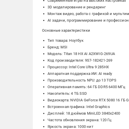
Современные игры на высоких настройках
3D моделирование и рендеринг
Монтаж видео, работа с графикой и мульти
AI задачи, программирование и профессио
Основные характеристики
Тип товара: Ноутбук
Бренд: MSI
Модель: Titan 18 HX AI A2XWIG-269UA
Код производителя: 9S7-182421-269
Процессор: Intel Core Ultra 9 285HX
Аппаратная поддержка ИИ: AI ready
Производительность NPU: до 13 TOPS
Оперативная память: 64 ГБ DDR5 6400 МГц
Накопитель: 4 ТБ SSD
Видеокарта: NVIDIA GeForce RTX 5080 16 ГБ 
Встроенная графика: Intel Graphics
Дисплей: 18 дюймов MiniLED 3840x2400
Частота обновления экрана: 120 Гц
Яркость экрана: 1000 нит