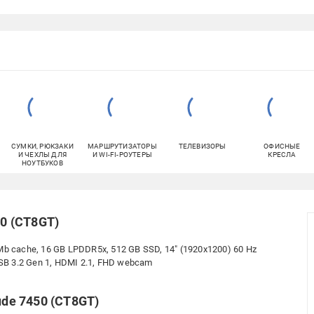
СУМКИ, РЮКЗАКИ
МАРШРУТИЗАТОРЫ
ТЕЛЕВИЗОРЫ
ОФИСНЫЕ
И ЧЕХЛЫ ДЛЯ
И WI-FI-РОУТЕРЫ
КРЕСЛА
НОУТБУКОВ
50 (CT8GT)
 12 Mb cache, 16 GB LPDDR5x, 512 GB SSD, 14" (1920x1200) 60 Hz
 USB 3.2 Gen 1, HDMI 2.1, FHD webcam
ude 7450 (CT8GT)