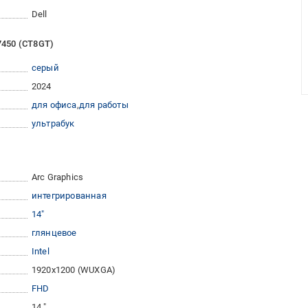
Dell
7450 (CT8GT)
серый
2024
для офиса
для работы
ультрабук
Arc Graphics
интегрированная
14"
глянцевое
Intel
1920x1200 (WUXGA)
FHD
14 "