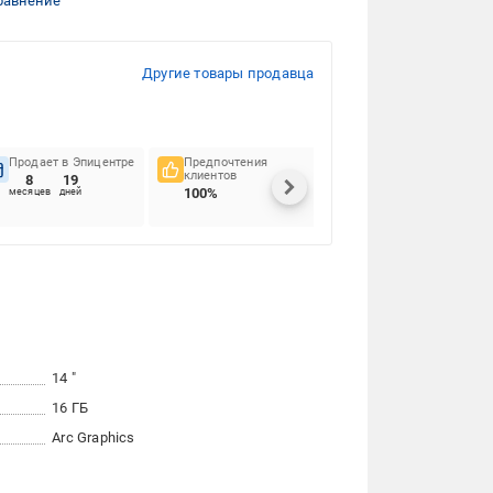
равнение
Другие товары продавца
Продает в Эпицентре
Предпочтения
Своевременность
клиентов
доставок
8
19
100%
100%
месяцев
дней
14 "
16 ГБ
Arc Graphics