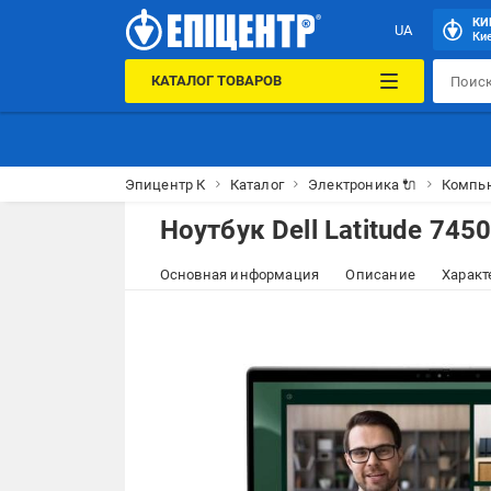
КИ
UA
Кие
КАТАЛОГ ТОВАРОВ
Эпицентр К
Каталог
Электроника 🔌
Компью
Ноутбук Dell Latitude 745
Основная информация
Описание
Характ