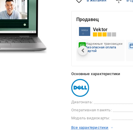
В желания
В с
Продавец
Vektor
Надежные транзакции
Безопасная оплата
картой
Основные характеристики
Диагональ:
Оперативная память:
Модель видеокарты:
Все характеристики