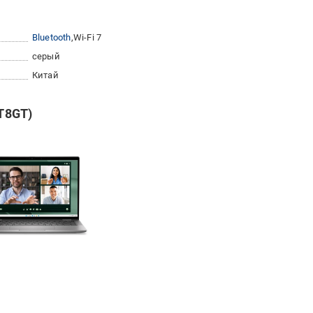
Bluetooth
Wi-Fi 7
серый
Китай
CT8GT)