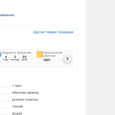
равнение
Другие товары продавца
Продает в Эпицентре
Предпочтения
Своевременность
клиентов
доставок
4
2
25
100%
80.43%
года
месяца
дней
1 грит
обычная кромка
ручные точилки
Tormek
алмаз