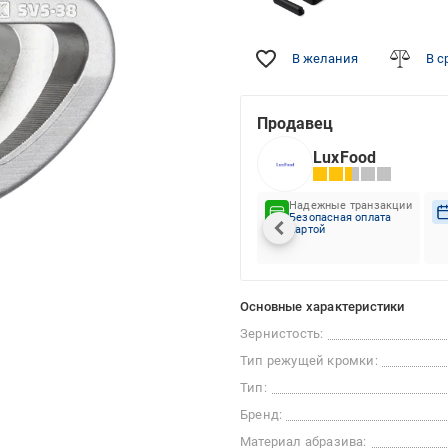
В желания
В с
Продавец
LuxFood
Надежные транзакции
Безопасная оплата
картой
Основные характеристики
Зернистость:
Тип режущей кромки:
Тип:
Бренд:
Материал абразива: