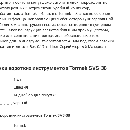
порные любители могут даже заточить свои поврежденные
ротких резных инструментов. Удобный кондуктор,
ает как с Tormek T-4, так и с Tormek T-8, а также со более
льных фланца, направляющих с обеих сторон универсальной
табильным, а инструмент всегда остается перпендикулярным
ете. Такая конструкция является большим преимуществом,
ке или хонинговании все время, не беспокоясь о том,
ная длина инструмента составляет 45 мм под углом заточки
кации и детали Вес 0,17 кг Цвет Серый/черный Материал
чки коротких инструментов Tormek SVS-38
1 шт.
Швеция
14 дней со дня покупки
черный
 коротких инструментов Tormek SVS-38
Tormek