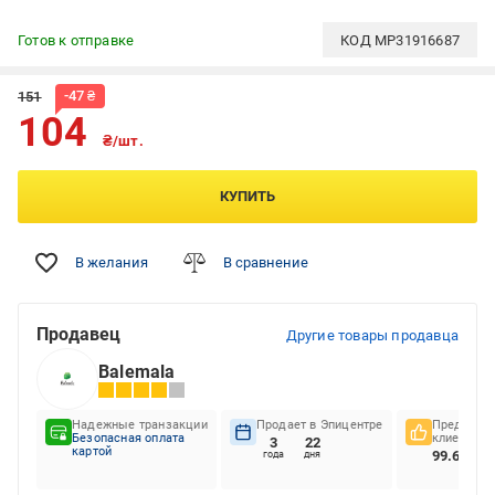
Готов к отправке
КОД
MP31916687
-
47
₴
151
104
₴/шт.
КУПИТЬ
В желания
В сравнение
Продавец
Другие товары продавца
Balemala
Надежные транзакции
Продает в Эпицентре
Предпочте
Безопасная оплата
клиентов
3
22
картой
99.67%
года
дня