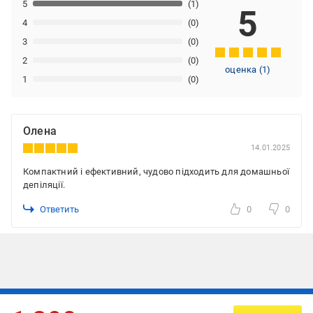
5
(1)
5
4
(0)
3
(0)
2
(0)
оценка
(
1
)
1
(0)
Олена
14.01.2025
Компактний і ефективний, чудово підходить для домашньої
депіляції.
Ответить
0
0
Подписывайтесь, чтобы узнавать первым об акцияx и