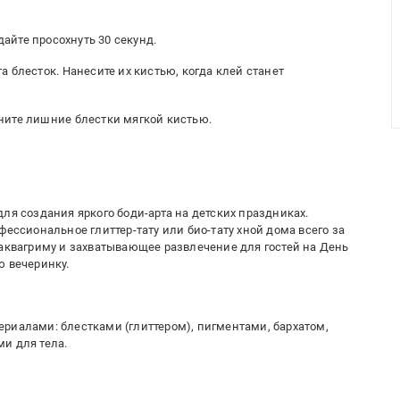
дайте просохнуть 30 секунд.
 блесток. Нанесите их кистью, когда клей станет
ните лишние блестки мягкой кистью.
ля создания яркого боди-арта на детских праздниках.
фессиональное глиттер-тату или био-тату хной дома всего за
 аквагриму и захватывающее развлечение для гостей на День
ю вечеринку.
риалами: блестками (глиттером), пигментами, бархатом,
и для тела.