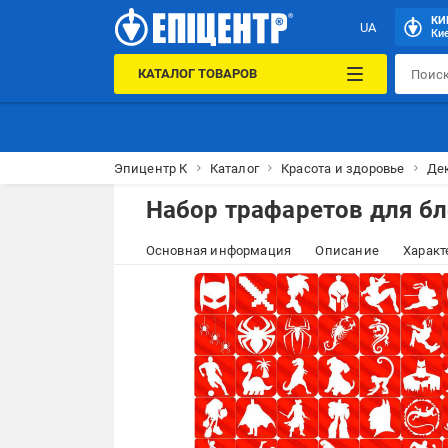
КИ
UA
Кие
КАТАЛОГ ТОВАРОВ
Эпицентр К
Каталог
Красота и здоровье
Де
Набор трафаретов для бл
Основная информация
Описание
Характ