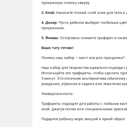
прозрачную пленку сверху.
3. Клей:
Нанесите тонкий слой клея для тела и 
4. Декор:
Пусть ребенок выберет любимые цвета
прозрачным.
5. Финиш:
Осторожно снимите трафарет и смах
Ваше тату готово!
Почему наш набор — маст-хэв для праздника?
Наш набор для творчества идеально подходит д
Используйте эти трафареты, чтобы сделать про
5 минут. Это отличная альтернатива обычному
рождения, утренник в садике или тематическу
Универсальность:
Трафареты подходят для работы с любыми мате
хной, джагуа-гелем или специальными краскам
Подарите ребенку море эмоций и яркий образ!