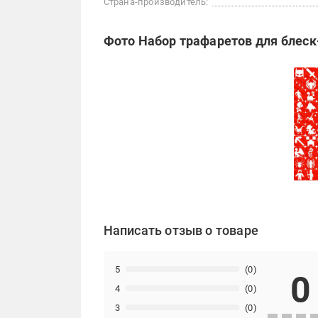
Страна-производитель:
Фото Набор трафаретов для блеск-
Написать отзыв о товаре
5
(0)
0
4
(0)
3
(0)