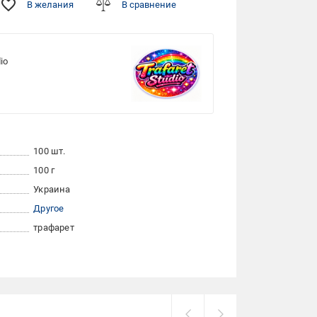
В желания
В сравнение
io
100 шт.
100 г
Украина
Другое
трафарет