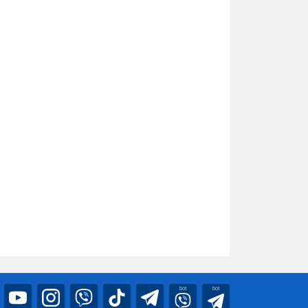
bot
bot