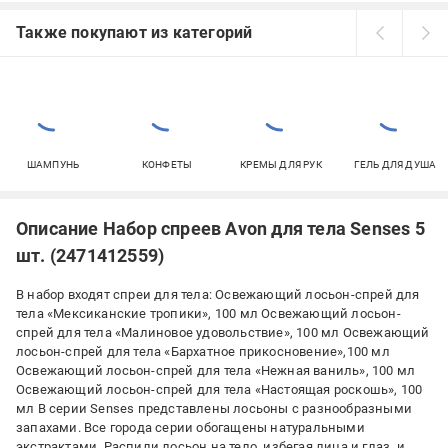
Также покупают из категорий
ШАМПУНЬ
КОНФЕТЫ
КРЕМЫ ДЛЯ РУК
ГЕЛЬ ДЛЯ ДУША
Описание Набор спреев Avon для тела Senses 5
шт. (2471412559)
В набор входят спреи для тела: Освежающий лосьон-спрей для
тела «Мексиканские тропики», 100 мл Освежающий лосьон-
спрей для тела «Малиновое удовольствие», 100 мл Освежающий
лосьон-спрей для тела «Бархатное прикосновение»,100 мл
Освежающий лосьон-спрей для тела «Нежная ваниль», 100 мл
Освежающий лосьон-спрей для тела «Настоящая роскошь», 100
мл В серии Senses представлены лосьоны с разнообразными
запахами. Все города серии обогащены натуральными
экстрактами. Распили лосьон на тело, избегая лица и глаз, и