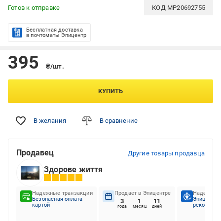
Готов к отправке
КОД
MP20692755
Бесплатная доставка
в почтоматы Эпицентр
395
₴/шт.
КУПИТЬ
В желания
В сравнение
Продавец
Другие товары продавца
Здорове життя
Надежные транзакции
Продает в Эпицентре
Надежный
Безопасная оплата
Эпицентр
3
1
11
картой
рекоменду
года
месяц
дней