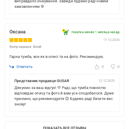
виправдало очікування. Завжди будемо раді новим
замовленням 🌸
Оксана
покупка менее 1 месяца назад
11.12.2025
Колір каркаса: білий
Гарна тумба, все як в описі та на фото. Рекомендую.
Ответить
0
0
Представник продавця GUSAR
12.12.2025
Дякуємо за ваш відгук! 💛 Раді, що тумба повністю
відповідає опису та фото й вам усе сподобалося. Дуже
приємно, що рекомендуєте 😊 Будемо раді бачити вас
знову!
ПОКАЗАТЬ ВСЕ ОТЗЫВЫ