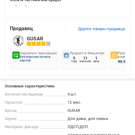
Продавец
Другие товары продавца
GUSAR
Надежные транзакции
Продает в Эпицентре
Предпочте
Безопасная оплата
клиентов
3
11
1
картой
99.98%
года
месяцев
день
Основные характеристики
Количество ящиков:
4 шт.
Гарантия:
12 мес.
Бренд:
GUSAR
Серия:
Для дома, для семьи
Материал фасада:
ЛДСП
ДСП
маленькие
универсальные