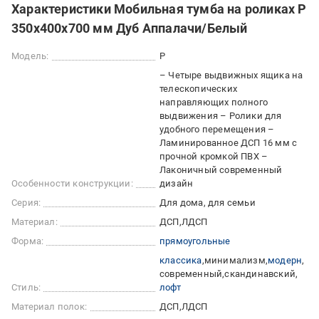
Характеристики Мобильная тумба на роликах P
350х400х700 мм Дуб Аппалачи/Белый
Модель:
P
– Четыре выдвижных ящика на
телескопических
направляющих полного
выдвижения – Ролики для
удобного перемещения –
Ламинированное ДСП 16 мм с
прочной кромкой ПВХ –
Лаконичный современный
Особенности конструкции:
дизайн
Серия:
Для дома, для семьи
Материал:
ДСП
ЛДСП
Форма:
прямоугольные
классика
минимализм
модерн
современный
скандинавский
Стиль:
лофт
Материал полок:
ДСП
ЛДСП