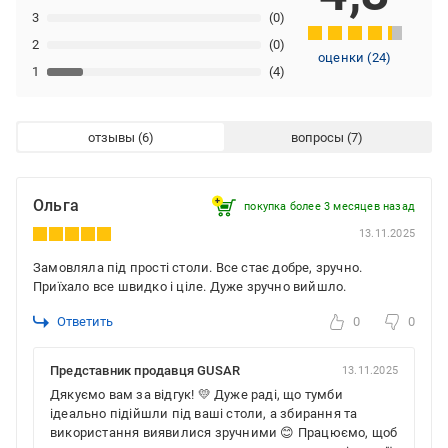
3
(0)
2
(0)
оценки
(
24
)
1
(4)
отзывы
вопросы
Ольга
покупка более 3 месяцев назад
13.11.2025
Замовляла під прості столи. Все стає добре, зручно.
Приїхало все швидко і ціле. Дуже зручно вийшло.
Ответить
0
0
Представник продавця GUSAR
13.11.2025
Дякуємо вам за відгук! 💛 Дуже раді, що тумби
ідеально підійшли під ваші столи, а збирання та
використання виявилися зручними 😊 Працюємо, щоб