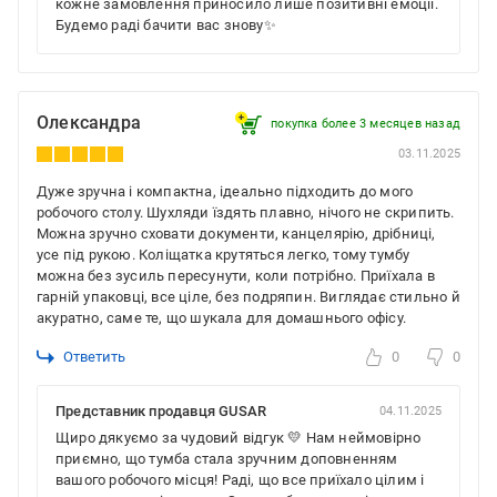
кожне замовлення приносило лише позитивні емоції.
Будемо раді бачити вас знову✨
Олександра
покупка более 3 месяцев назад
03.11.2025
Дуже зручна і компактна, ідеально підходить до мого
робочого столу. Шухляди їздять плавно, нічого не скрипить.
Можна зручно сховати документи, канцелярію, дрібниці,
усе під рукою. Коліщатка крутяться легко, тому тумбу
можна без зусиль пересунути, коли потрібно. Приїхала в
гарній упаковці, все ціле, без подряпин. Виглядає стильно й
акуратно, саме те, що шукала для домашнього офісу.
Ответить
0
0
Представник продавця GUSAR
04.11.2025
Щиро дякуємо за чудовий відгук 💛 Нам неймовірно
приємно, що тумба стала зручним доповненням
вашого робочого місця! Раді, що все приїхало цілим і