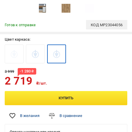
Готов к отправке
КОД
MP23044056
Цвет каркаса:
-
1 280
₴
3 999
2 719
₴/шт.
КУПИТЬ
В желания
В сравнение
Оплата частями или кредит