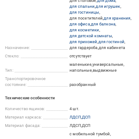
для столовой
для дома
для спальни
для игрушек
для гостиницы
для посетителей
для хранения
для офиса
для балкона
для косметики
для детской комнаты
для прихожей
для гостиной
Назначение:
для гардероба
для кабинета
Стекло:
отсутствует
маленькие
универсальные
Тип:
напольные
выдвижные
Транспортировочное
состояние:
разобранный
Технические особенности
Количество ящиков:
4 шт.
Материал каркаса:
ЛДСП
ДСП
Материал фасада:
ЛДСП
ДСП
с мобильной тумбой