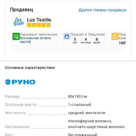
Продавец
Другие товары продавца
Lux Textile
Надежные транзакции
Продает в Эпицентре
Предпочте
Безопасная оплата
клиентов
5
4
8
картой
100%
лет
месяца
дней
Основные характеристики
Размер:
80x190 см
Спальное место:
1-спальный
Жесткость:
средней жесткости
полиэфирное волокно
Наполнение:
хлопчато-шерстяное волокно
Вид:
беспружинный