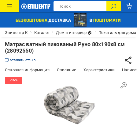
Эпицентр К
Каталог
Дом и интерьер 🏠
Текстиль для дома
Матрас ватный пикованый Руно 80x190x8 см
(28092550)
оставить отзыв
Основная информация
Описание
Характеристики
Написат