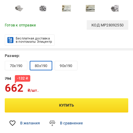
Готов к отправке
КОД
MP28092550
Бесплатная доставка
в почтоматы Эпицентр
Размер:
70x190
80x190
90x190
-
132
₴
794
662
₴/шт.
КУПИТЬ
В желания
В сравнение