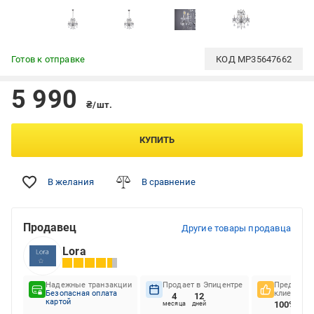
Готов к отправке
КОД
MP35647662
5 990
₴/шт.
КУПИТЬ
В желания
В сравнение
Продавец
Другие товары продавца
Lora
Надежные транзакции
Продает в Эпицентре
Предпочте
Безопасная оплата
клиентов
4
12
картой
100%
месяца
дней