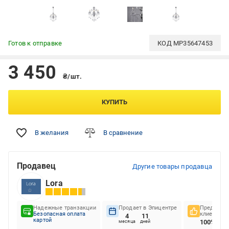
Готов к отправке
КОД
MP35647453
3 450
₴/шт.
КУПИТЬ
В желания
В сравнение
Продавец
Другие товары продавца
Lora
Надежные транзакции
Продает в Эпицентре
Предпочте
Безопасная оплата
клиентов
4
11
картой
100%
месяца
дней