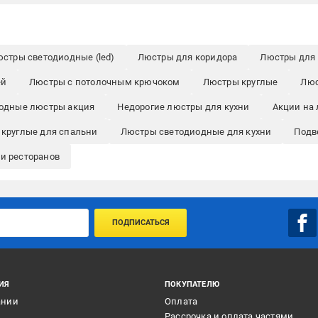
стры светодиодные (led)
Люстры для коридора
Люстры для 
ей
Люстры с потолочным крючоком
Люстры круглые
Люс
одные люстры акция
Недорогие люстры для кухни
Акции на 
круглые для спальни
Люстры светодиодные для кухни
Подв
и ресторанов
ПОДПИСАТЬСЯ
ИЯ
ПОКУПАТЕЛЮ
ании
Оплата
и
Рассрочка и оплата частями