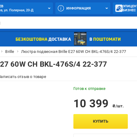
ЕВ
ЭПИЦЕН
ИНФОРМАЦИЯ
в, ул. Полярная, 20-Д
БИЗНЕС
Brille
Люстра подвесная Brille E27 60W CH BKL-476S/4 22-377
E27 60W CH BKL-476S/4 22-377
аписать отзыв о товаре
Готов к отправке
10 399
₴/шт.
КУПИТЬ