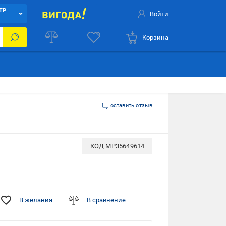
ТР
Войти
Корзина
оставить отзыв
КОД
MP35649614
В желания
В сравнение