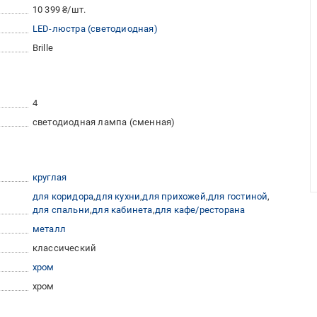
10 399 ₴/шт.
LED-люстра (светодиодная)
Brille
4
светодиодная лампа (сменная)
круглая
для коридора
для кухни
для прихожей
для гостиной
для спальни
для кабинета
для кафе/ресторана
металл
классический
хром
хром