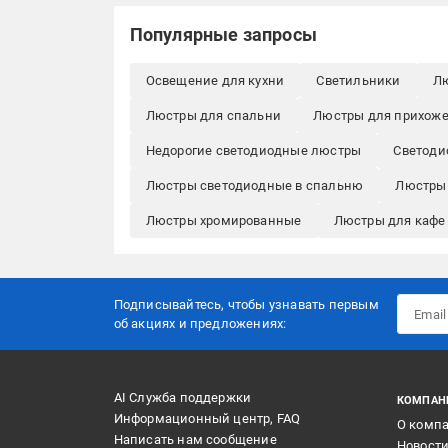
Популярные запросы
Освещение для кухни
Светильники
Лю
Люстры для спальни
Люстры для прихож
Недорогие светодиодные люстры
Светоди
Люстры светодиодные в спальню
Люстры 
Люстры хромированные
Люстры для кафе 
Подписывайтесь, чтобы узнавать первым
об акцияx и предложениях:
AI Служба поддержки
КОМПАН
Информационный центр, FAQ
О комп
Написать нам сообщение
Новост