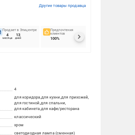
Другие товары продавца
Продает в Эпицентре
Предпочтения
Своевременность
клиентов
доставок
4
13
100%
96%
месяца
дней
4
для коридора
для кухни
для прихожей
для гостиной
для спальни
для кабинета
для кафе/ресторана
классический
хром
светодиодная лампа (сменная)