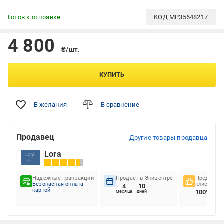
Готов к отправке
КОД
MP35648217
4 800
₴/шт.
КУПИТЬ
В желания
В сравнение
Продавец
Другие товары продавца
Lora
Надежные транзакции
Продает в Эпицентре
Предпочте
Безопасная оплата
клиентов
4
10
картой
100%
месяца
дней