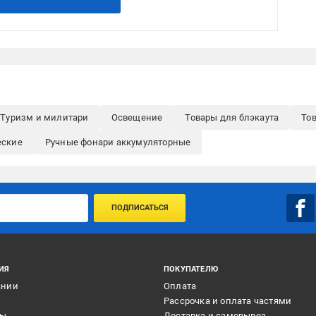
Туризм и милитари
Освещение
Товары для блэкаута
То
еские
Ручные фонари аккумуляторные
ПОДПИСАТЬСЯ
ИЯ
ПОКУПАТЕЛЮ
ании
Оплата
и
Рассрочка и оплата частями
ты
Доставка и самовывоз