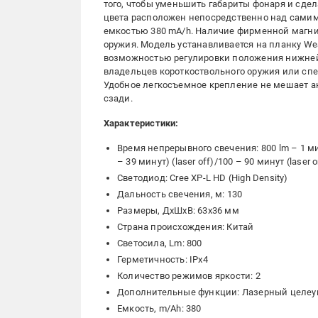
того, чтобы уменьшить габариты фонаря и сде
цвета расположен непосредственно над самим 
емкостью 380 mA/h. Наличие фирменной магнит
оружия. Модель устанавливается на планку We
возможностью регулировки положения нижней 
владельцев короткоствольного оружия или спе
Удобное легкосъемное крепление не мешает а
сзади.
Характеристики:
Время непрерывного свечения: 800 lm – 1 мин
– 39 минут) (laser off)/100 – 90 минут (laser 
Светодиод: Cree XP-L HD (High Density)
Дальность свечения, м: 130
Размеры, ДхШхВ: 63х36 мм
Страна происхождения: Китай
Светосила, Lm: 800
Герметичность: IPx4
Количество режимов яркости: 2
Дополнительные функции: Лазерный целеу
Емкость, m/Ah: 380