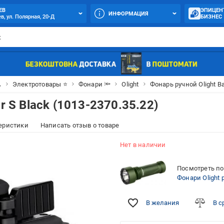
ЕВ
ЭПИЦЕН
ИНФОРМАЦИЯ
в, ул. Полярная, 20-Д
БИЗНЕС

Электротовары ⭐
Фонари 🔦
Olight
Фонарь ручной Olight Ba
r S Black (1013-2370.35.22)
еристики
Написать отзыв о товаре
Нет в наличии
Посмотреть по
Фонари Olight
В желания
В с