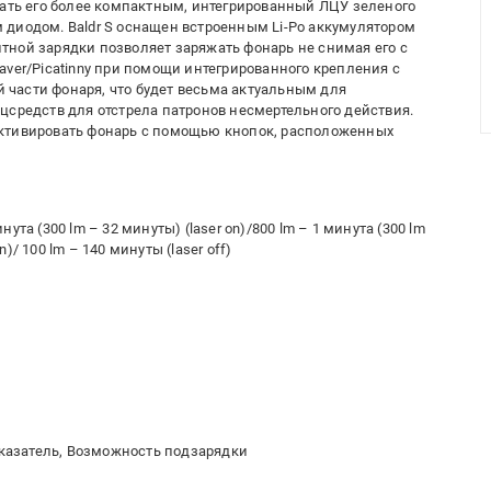
лать его более компактным, интегрированный ЛЦУ зеленого
диодом. Baldr S оснащен встроенным Li-Po аккумулятором
ной зарядки позволяет заряжать фонарь не снимая его с
aver/Picatinny при помощи интегрированного крепления с
части фонаря, что будет весьма актуальным для
цсредств для отстрела патронов несмертельного действия.
ктивировать фонарь с помощью кнопок, расположенных
ута (300 lm – 32 минуты) (laser on)/800 lm – 1 минута (300 lm
on)/ 100 lm – 140 минуты (laser off)
казатель, Возможность подзарядки