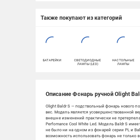
Также покупают из категорий
БАТАРЕЙКИ
СВЕТОДИОДНЫЕ
НАСТОЛЬНЫЕ
ЛАМПЫ (LED)
ЛАМПЫ
Описание Фонарь ручной Olight Bald
Olight Baldr S — подствольный фонарь нового
вес. Модель является усовершенствованной вер
внешне изменений практически не претерпел
Perfomance Cool White Led. Модель Baldr S имее
не было ни на одном из фонарей серии PL и Bald
возможность использовать фонарь не только в