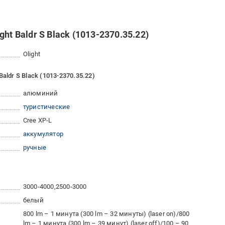
ht Baldr S Black (1013-2370.35.22)
Olight
aldr S Black (1013-2370.35.22)
алюминий
туристические
Cree XP-L
аккумулятор
ручные
3000-4000
2500-3000
белый
800 lm – 1 минута (300 lm – 32 минуты) (laser on)/800
lm – 1 минута (300 lm – 39 минут) (laser off)/100 – 90