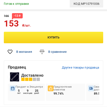
Готов к отправке
КОД
MP10791006
-
13
₴
166
153
₴/шт.
КУПИТЬ
В желания
В сравнение
Продавец
Другие товары продавца
Доставлено
Продает в Эпицентре
Предпочтения
Своеврем
клиентов
доставок
5
9
25
99.74%
89.57%
лет
месяцев
дней