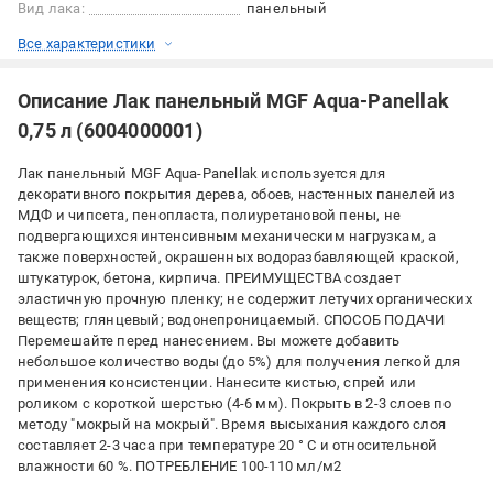
Вид лака:
панельный
Все характеристики
Описание Лак панельный MGF Aqua-Panellak
0,75 л (6004000001)
Лак панельный MGF Aqua-Panellak используется для
декоративного покрытия дерева, обоев, настенных панелей из
МДФ и чипсета, пенопласта, полиуретановой пены, не
подвергающихся интенсивным механическим нагрузкам, а
также поверхностей, окрашенных водоразбавляющей краской,
штукатурок, бетона, кирпича. ПРЕИМУЩЕСТВА создает
эластичную прочную пленку; не содержит летучих органических
веществ; глянцевый; водонепроницаемый. СПОСОБ ПОДАЧИ
Перемешайте перед нанесением. Вы можете добавить
небольшое количество воды (до 5%) для получения легкой для
применения консистенции. Нанесите кистью, спрей или
роликом с короткой шерстью (4-6 мм). Покрыть в 2-3 слоев по
методу "мокрый на мокрый". Время высыхания каждого слоя
составляет 2-3 часа при температуре 20 ° C и относительной
влажности 60 %. ПОТРЕБЛЕНИЕ 100-110 мл/м2