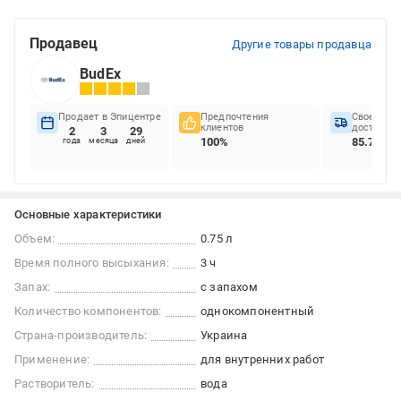
Продавец
Другие товары продавца
BudEx
Продает в Эпицентре
Предпочтения
Своеврем
клиентов
доставок
2
3
29
100%
85.75%
года
месяца
дней
Основные характеристики
Объем:
0.75 л
Время полного высыхания:
3 ч
Запах:
с запахом
Количество компонентов:
однокомпонентный
Страна-производитель:
Украина
Применение:
для внутренних работ
Растворитель:
вода