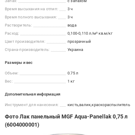
Запах:
с запахом
Время высыхания на отлип:
3 ч
Время полного высыхания:
3 ч
Растворитель:
вода
Расход:
0,100-0,110 л/м² кв.м/кг
Цвет производителя:
прозрачный
Страна-производитель:
Украина
Размеры и вес
Объем:
0.75 л
Вес:
1 кг
Дополнительная информация
Инструмент для нанесения:
кисть
валик
краскораспылитель
Фото Лак панельный MGF Aqua-Panellak 0,75 л
(6004000001)