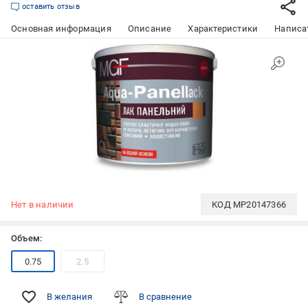
оставить отзыв
Основная информация
Описание
Характеристики
Написат
Нет в наличии
КОД
MP20147366
Объем:
0.75
2.5
В желания
В сравнение