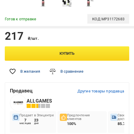
Готов к отправке
КОД
MP31172683
217
₴/шт.
КУПИТЬ
В желания
В сравнение
Продавец
Другие товары продавца
ALLGAMES
Продает в Эпицентре
Предпочтения
Своеврем
клиентов
доставок
7
23
100%
85.71%
месяцев
дня