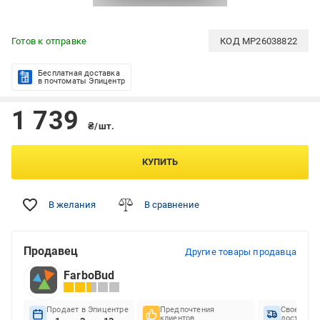
Готов к отправке
КОД
MP26038822
Бесплатная доставка
в почтоматы Эпицентр
1 739
₴/шт.
КУПИТЬ
В желания
В сравнение
Продавец
Другие товары продавца
FarboBud
Продает в Эпицентре
Предпочтения
Своеврем
клиентов
доставок