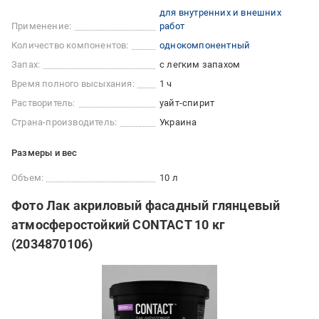
для внутренних и внешних
Применение:
работ
Количество компонентов:
однокомпонентный
Запах:
с легким запахом
Время полного высыхания:
1 ч
Растворитель:
уайт-спирит
Страна-производитель:
Украина
Размеры и вес
Объем:
10 л
Фото Лак акриловый фасадный глянцевый
атмосферостойкий CONTACT 10 кг
(2034870106)