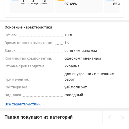
1
3
13
97.49%
82.47%
год
месяца
дней
Основные характеристики
Объем:
10 л
Время полного высыхания:
1 ч
Запах:
с легким запахом
Количество компонентов:
однокомпонентный
Страна-производитель:
Украина
для внутренних и внешних
Применение:
работ
Растворитель:
уайт-спирит
Вид лака:
фасадный
Все характеристики
Также покупают из категорий