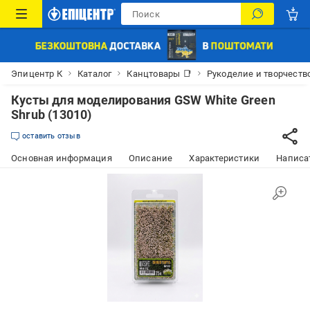
Эпицентр К
Каталог
Канцтовары 📑
Рукоделие и творчеств
Кусты для моделирования GSW White Green
Shrub (13010)
оставить отзыв
Основная информация
Описание
Характеристики
Написат