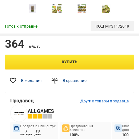
Готов к отправке
КОД
MP31172619
364
₴/шт.
КУПИТЬ
В желания
В сравнение
Продавец
Другие товары продавца
ALLGAMES
Продает в Эпицентре
Предпочтения
Своеврем
клиентов
доставок
7
19
100%
100%
месяцев
дней