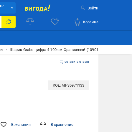
ТР
Войти
Корзина
ры
Шарик Grabo цифра 4 100 см Оранжевый (10901)
оставить отзыв
КОД
MP35971133
В желания
В сравнение