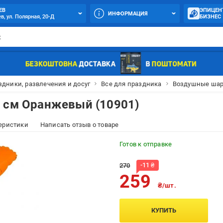
ЕВ
ЭПИЦЕН
ИНФОРМАЦИЯ
в, ул. Полярная, 20-Д
БИЗНЕС
здники, развлечения и досуг
Все для праздника
Воздушные ша
0 см Оранжевый (10901)
еристики
Написать отзыв о товаре
Готов к отправке
-
11
₴
270
259
₴/шт.
КУПИТЬ