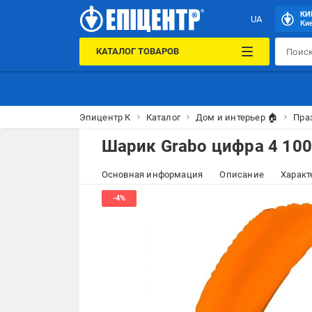
КИ
UA
Кие
КАТАЛОГ ТОВАРОВ
Эпицентр К
Каталог
Дом и интерьер 🏠
Пра
Шарик Grabo цифра 4 10
Основная информация
Описание
Характ