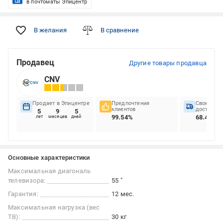
в почтоматы Эпицентр
В желания
В сравнение
Продавец
Другие товары продавца
CNV
Продает в Эпицентре
Предпочтения
Своеврем
клиентов
доставок
5
9
5
99.54%
68.46%
лет
месяцев
дней
Основные характеристики
Максимальная диагональ
телевизора:
55 "
Гарантия:
12 мес.
Максимальная нагрузка (вес
ТВ):
30 кг