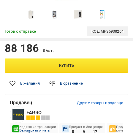
Готов к отправке
КОД
MP35938264
88 186
₴/шт.
КУПИТЬ
В желания
В сравнение
Продавец
Другие товары продавца
FARRO
Надежные транзакции
Продает в Эпицентре
Предпочте
Безопасная оплата
клиентов
5
9
17