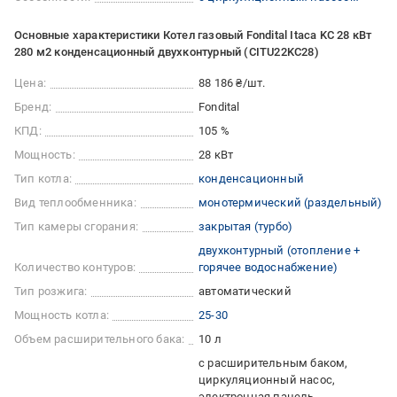
Основные характеристики Котел газовый Fondital Itaca KC 28 кВт
280 м2 конденсационный двухконтурный (CITU22KC28)
Цена:
88 186 ₴/шт.
Бренд:
Fondital
КПД:
105 %
Мощность:
28 кВт
Тип котла:
конденсационный
Вид теплообменника:
монотермический (раздельный)
Тип камеры сгорания:
закрытая (турбо)
двухконтурный (отопление +
Количество контуров:
горячее водоснабжение)
Тип розжига:
автоматический
Мощность котла:
25-30
Объем расширительного бака:
10 л
с расширительным баком
циркуляционный насос
электронная панель