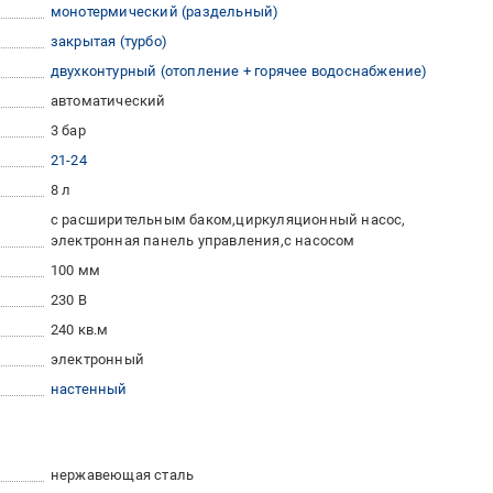
монотермический (раздельный)
закрытая (турбо)
двухконтурный (отопление + горячее водоснабжение)
автоматический
3 бар
21-24
8 л
с расширительным баком
циркуляционный насос
электронная панель управления
с насосом
100 мм
230 В
240 кв.м
электронный
настенный
нержавеющая сталь