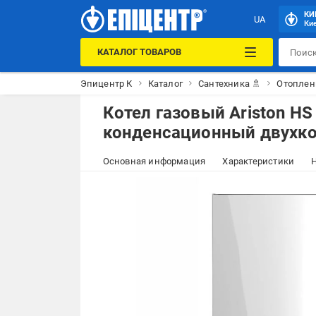
КИ
UA
Кие
КАТАЛОГ ТОВАРОВ
Эпицентр К
Каталог
Сантехника 🚿
Отоплен
Котел газовый Ariston H
конденсационный двухко
Основная информация
Характеристики
Н