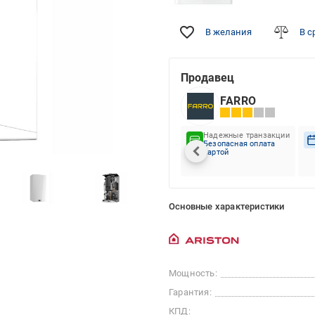
В желания
В с
Продавец
FARRO
Надежные транзакции
Безопасная оплата
картой
Основные характеристики
Мощность:
Гарантия:
КПД: