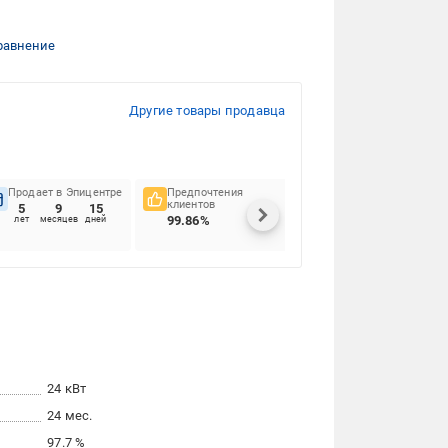
равнение
Другие товары продавца
Продает в Эпицентре
Предпочтения
Своевременность
клиентов
доставок
5
9
15
99.86%
94.76%
лет
месяцев
дней
24 кВт
24 мес.
97.7 %