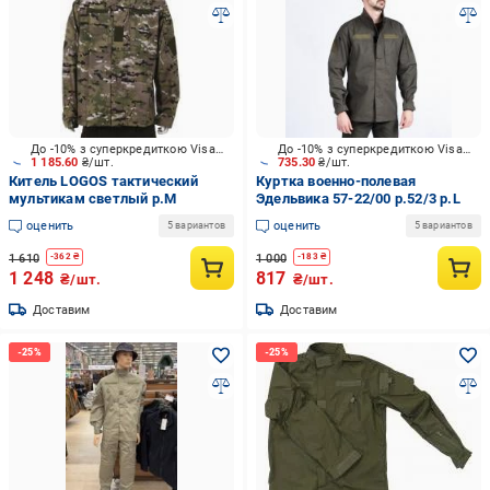
До -10% з суперкредиткою Visa Вигода
До -10% з суперкредиткою Visa Вигода
1 185.60
₴/шт.
735.30
₴/шт.
Китель LOGOS тактический
Куртка военно-полевая
мультикам светлый р.M
Эдельвика 57-22/00 р.52/3 р.L
оценить
оценить
5 вариантов
5 вариантов
1 610
1 000
-
362
₴
-
183
₴
1 248
817
₴/шт.
₴/шт.
Доставим
Доставим