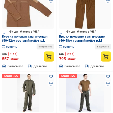
-5% для бізнесу з VISA
-5% для бізнесу з VISA
Куртка полевая тактическая
Брюки полевые тактические
(50-52р) светлый койот р.L
(46-48р) темный койот р.M
оценить
оценить
6 вариантов
3 варианта
700
999
-
143
₴
-
204
₴
557
795
₴/шт.
₴/шт.
Cамовывоз
Доставим
Cамовывоз
Доставим