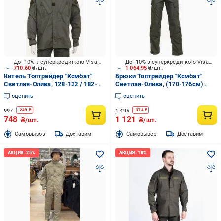
До -10% з суперкредиткою Visa Вигода
До -10% з суперкредиткою Visa Вигода
710.60
₴/шт.
1 064.95
₴/шт.
Китель Топтрейдер "Комбат"
Брюки Топтрейдер "Комбат"
Светлая-Олива, 128-132 / 182-
Светлая-Олива, (170-176см)
188cм р.3XL
(56-58р) р.XL
оценить
оценить
997
1 495
-
249
₴
-
374
₴
748
1 121
₴/шт.
₴/шт.
Cамовывоз
Доставим
Cамовывоз
Доставим