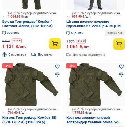
До -10% з суперкредиткою Visa Вигода
До -10% з суперкредиткою Visa Вигода
1 064.95
₴/шт.
954.90
₴/шт.
Брюки Топтрейдер "Комбат"
Штаны военно-полевые
Светлая-Олива, (182-188см)
Эдельвика 57-22/00 р.48/5 р.M
(60-62 р) р.XXL
оценить
оценить
6 вариантов
1 495
-
374
₴
1 574
-
513
₴
1 121
1 061
₴/шт.
₴/шт.
Cамовывоз
Доставим
Доставка недоступна
До -10% з суперкредиткою Visa Вигода
До -10% з суперкредиткою Visa Вигода
710.60
₴/шт.
1 775.55
₴/шт.
Китель Топтрейдер Комбат ВК
Костюм военно-полевой
(170-176 см) (120-124 р)
Топтрейдер темная-олива 52-
темная-олива р.XXL
54р / 170-176 см (Широкий