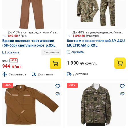
До -10% з суперкредиткою Visa Вигода
До -10% з суперкредиткою Visa Вигода
849.60
₴/шт.
1 890.50
₴/компл.
Брюки полевые тактические
Костюм военно-полевой SY ACU
(58-60р) светлый койот р.XXL
MULTICAM р.XXL
оценить
оценить
6 вариантов
999
-
55
₴
1 990
₴/компл.
944
₴/шт.
Доставим
Cамовывоз
Доставим