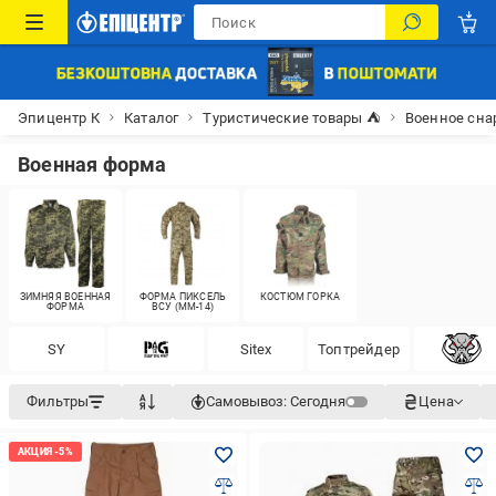
Эпицентр К
Каталог
Туристические товары ⛺
Военное сн
Военная форма
ЗИМНЯЯ ВОЕННАЯ
ФОРМА ПИКСЕЛЬ
КОСТЮМ ГОРКА
ФОРМА
ВСУ (MM-14)
SY
Siteх
Топтрейдер
Фильтры
Самовывоз:
Сегодня
Цена