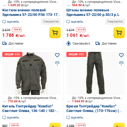
До -10% з суперкредиткою Visa Вигода
До -10% з суперкредиткою Visa Вигода
1 609.20
₴/шт.
954.90
₴/шт.
Костюм военно-полевой
Штаны военно-полевые
Эдельвика 57-22/00 Р.56 173-179
Эдельвика 57-22/00 р.50/3 р.L
см р.XL
оценить
оценить
5 вариантов
5 вариантов
2 574
1 574
-
786
₴
-
513
₴
1 788
1 061
₴/шт.
₴/шт.
Доставим
Cамовывоз
Доставим
До -10% з суперкредиткою Visa Вигода
До -10% з суперкредиткою Visa Вигода
710.60
₴/шт.
1 064.95
₴/шт.
Китель Топтрейдер "Комбат"
Брюки Топтрейдер "Комбат"
Светлая-Олива, 136-140 / 182-
Светлая-Олива, (170-176см) (
188cм р.4XL
52-54р) р.L
оценить
оценить
997
1 495
-
249
₴
-
374
₴