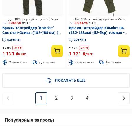
До -10% з суперкредиткою Visa Вигода
До -10% з суперкредиткою Visa Вигода
1 064.95
₴/шт.
1 064.95
₴/шт.
Брюки Топтрейдер "Комбат"
Брюки Топтрейдер Комбат ВК
Светлая-Олива, (182-188 см) (
(182-188см) (52-54р) темная -
44-46р) р.S
олива р.L
оценить
оценить
1 495
1 495
-
374
₴
-
374
₴
1 121
1 121
₴/шт.
₴/шт.
Cамовывоз
Доставим
Cамовывоз
Доставим
ПОКАЗАТЬ ЕЩЕ
1
2
3
4
Популярные запросы