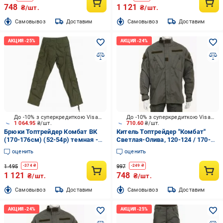
748
1 121
₴/шт.
₴/шт.
Cамовывоз
Доставим
Cамовывоз
Доставим
До -10% з суперкредиткою Visa Вигода
До -10% з суперкредиткою Visa Вигода
1 064.95
₴/шт.
710.60
₴/шт.
Брюки Топтрейдер Комбат ВК
Китель Топтрейдер "Комбат"
(170-176см) (52-54р) темная -
Светлая-Олива, 120-124 / 170-
олива р.L
176cм р.XXL
оценить
оценить
1 495
997
-
374
₴
-
249
₴
1 121
748
₴/шт.
₴/шт.
Cамовывоз
Доставим
Cамовывоз
Доставим