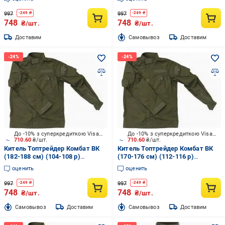
997
997
-
249
₴
-
249
₴
748
748
₴/шт.
₴/шт.
Доставим
Cамовывоз
Доставим
До -10% з суперкредиткою Visa Вигода
До -10% з суперкредиткою Visa Вигода
710.60
₴/шт.
710.60
₴/шт.
Китель Топтрейдер Комбат ВК
Китель Топтрейдер Комбат ВК
(182-188 см) (104-108 р)
(170-176 см) (112-116 р)
темная-олива р.L
темная-олива р.XL
оценить
оценить
997
997
-
249
₴
-
249
₴
748
748
₴/шт.
₴/шт.
Cамовывоз
Доставим
Cамовывоз
Доставим