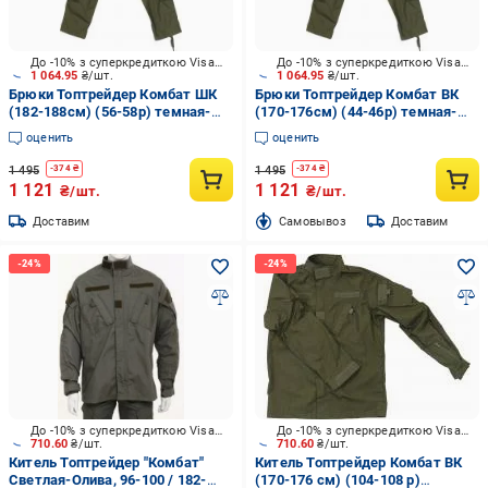
До -10% з суперкредиткою Visa Вигода
До -10% з суперкредиткою Visa Вигода
1 064.95
₴/шт.
1 064.95
₴/шт.
Брюки Топтрейдер Комбат ШК
Брюки Топтрейдер Комбат ВК
(182-188см) (56-58р) темная-
(170-176см) (44-46р) темная-
олива р.XL
олива р.S
оценить
оценить
1 495
1 495
-
374
₴
-
374
₴
1 121
1 121
₴/шт.
₴/шт.
Доставим
Cамовывоз
Доставим
До -10% з суперкредиткою Visa Вигода
До -10% з суперкредиткою Visa Вигода
710.60
₴/шт.
710.60
₴/шт.
Китель Топтрейдер "Комбат"
Китель Топтрейдер Комбат ВК
Светлая-Олива, 96-100 / 182-
(170-176 см) (104-108 р)