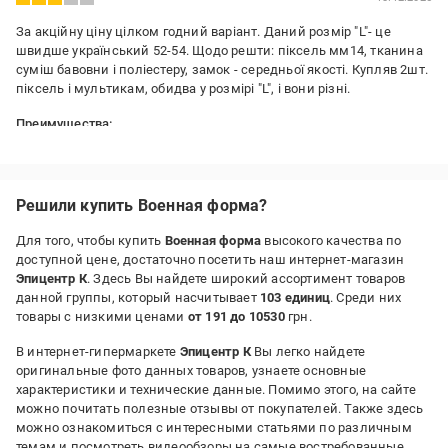
За акційну ціну цілком годний варіант. Даний розмір "L"- це
швидше український 52-54. Щодо решти: піксель мм14, тканина
суміш бавовни і поліестеру, замок - середньої якості. Купляв 2шт.
піксель і мультикам, обидва у розмірі "L", і вони різні.
Преимущества:
Ціна/якість
Решили купить Военная форма?
Для того, чтобы купить
Военная форма
высокого качества по
доступной цене, достаточно посетить наш интернет-магазин
Эпицентр К
. Здесь Вы найдете широкий ассортимент товаров
данной группы, который насчитывает
103 единиц
. Среди них
товары с низкими ценами
от 191 до 10530
грн.
В интернет-гипермаркете
Эпицентр К
Вы легко найдете
оригинальные фото данных товаров, узнаете основные
характеристики и технические данные. Помимо этого, на сайте
можно почитать полезные отзывы от покупателей. Также здесь
можно ознакомиться с интересными статьями по различным
темам и посмотреть видеообзоры на самые востребованные