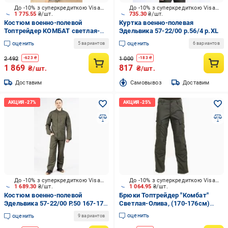
До -10% з суперкредиткою Visa Вигода
До -10% з суперкредиткою Visa Вигода
1 775.55
₴/шт.
735.30
₴/шт.
Костюм военно-полевой
Куртка военно-полевая
Топтрейдер КОМБАТ светлая-
Эдельвика 57-22/00 р.56/4 р.XL
олива 112-116/170-176 см р.XL
оценить
оценить
5 вариантов
6 вариантов
2 492
1 000
-
623
₴
-
183
₴
1 869
817
₴/шт.
₴/шт.
Доставим
Cамовывоз
Доставим
До -10% з суперкредиткою Visa Вигода
До -10% з суперкредиткою Visa Вигода
1 689.30
₴/шт.
1 064.95
₴/шт.
Костюм военно-полевой
Брюки Топтрейдер "Комбат"
Эдельвика 57-22/00 Р.50 167-173
Светлая-Олива, (170-176см)
см р.L
(60-62р) р.XXL
оценить
оценить
9 вариантов