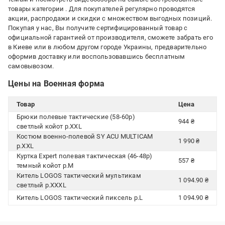
товары категории
. Для покупателей регулярно проводятся
акции, распродажи и скидки с множеством выгодных позиций.
Покупая у нас, Вы получите сертифицированный товар с
официальной гарантией от производителя, сможете забрать его
в Киеве или в любом другом городе Украины, предварительно
оформив доставку или воспользовавшись бесплатным
самовывозом.
Цены на Военная форма
Товар
Цена
Брюки полевые тактические (58-60р)
944 ₴
светлый койот р.XXL
Костюм военно-полевой SY ACU MULTICAM
1 990 ₴
р.XXL
Куртка Expert полевая тактическая (46-48р)
557 ₴
темный койот р.M
Китель LOGOS тактический мультикам
1 094.90 ₴
светлый р.XXXL
Китель LOGOS тактический пиксель р.L
1 094.90 ₴