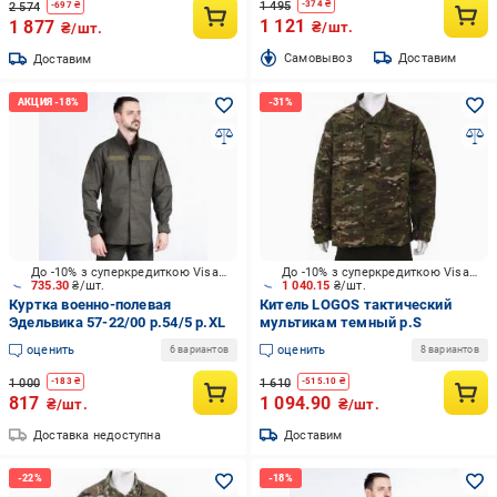
1 495
-
374
₴
2 574
-
697
₴
1 121
1 877
₴/шт.
₴/шт.
Cамовывоз
Доставим
Доставим
До -10% з суперкредиткою Visa Вигода
До -10% з суперкредиткою Visa Вигода
735.30
₴/шт.
1 040.15
₴/шт.
Куртка военно-полевая
Китель LOGOS тактический
Эдельвика 57-22/00 р.54/5 р.XL
мультикам темный р.S
оценить
оценить
6 вариантов
8 вариантов
1 000
1 610
-
183
₴
-
515.10
₴
817
1 094.90
₴/шт.
₴/шт.
Доставка недоступна
Доставим