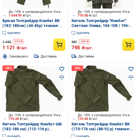
До -10% з суперкредиткою Visa Вигода
До -10% з суперкредиткою Visa Вигода
1 064.95
₴/шт.
710.60
₴/шт.
Брюки Топтрейдер Комбат ВК
Китель Топтрейдер "Комбат"
(182-188см) (44-46р) темная-
Светлая-Олива, 104-108 / 194-
олива р.S
200cм р.L
оценить
оценить
1 495
997
-
374
₴
-
249
₴
1 121
748
₴/шт.
₴/шт.
Cамовывоз
Доставим
Доставим
До -10% з суперкредиткою Visa Вигода
До -10% з суперкредиткою Visa Вигода
710.60
₴/шт.
710.60
₴/шт.
Китель Топтрейдер Комбат ШК
Китель Топтрейдер Комбат ВК
(182-188 см) (112-116 р)
(170-176 см) (88-92 р) темная-
темная-олива р.XL
олива р.S
оценить
оценить