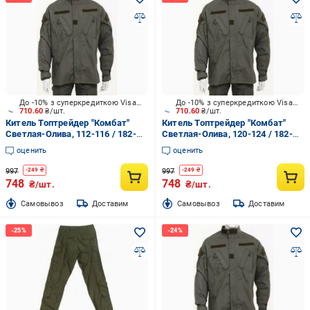
До -10% з суперкредиткою Visa Вигода
До -10% з суперкредиткою Visa Вигода
710.60
₴/шт.
710.60
₴/шт.
Китель Топтрейдер "Комбат"
Китель Топтрейдер "Комбат"
Светлая-Олива, 112-116 / 182-
Светлая-Олива, 120-124 / 182-
188cм р.XL
188cм р.XXL
оценить
оценить
997
997
-
249
₴
-
249
₴
748
748
₴/шт.
₴/шт.
Cамовывоз
Доставим
Cамовывоз
Доставим