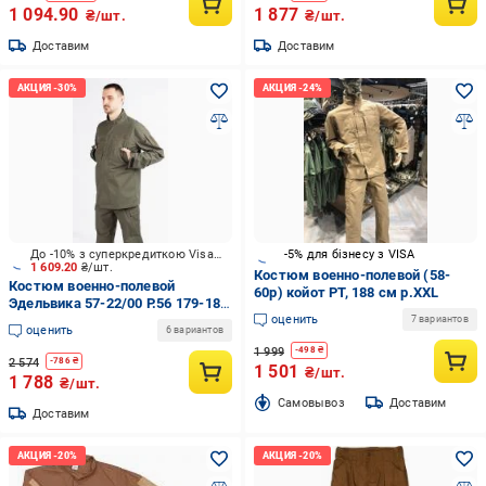
1 094.90
1 877
₴/шт.
₴/шт.
Доставим
Доставим
До -10% з суперкредиткою Visa Вигода
-5% для бізнесу з VISA
1 609.20
₴/шт.
Костюм военно-полевой (58-
Костюм военно-полевой
60р) койот РТ, 188 см р.XXL
Эдельвика 57-22/00 Р.56 179-185
оценить
см р.XL
7 вариантов
оценить
6 вариантов
1 999
-
498
₴
2 574
-
786
₴
1 501
₴/шт.
1 788
₴/шт.
Cамовывоз
Доставим
Доставим