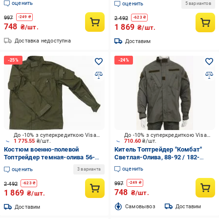
оценить
оценить
5 вариантов
Ворот) р.L
997
-
249
₴
2 492
-
623
₴
748
1 869
₴/шт.
₴/шт.
Доставка недоступна
Доставим
До -10% з суперкредиткою Visa Вигода
До -10% з суперкредиткою Visa Вигода
1 775.55
₴/шт.
710.60
₴/шт.
Костюм военно-полевой
Китель Топтрейдер "Комбат"
Топтрейдер темная-олива 56-
Светлая-Олива, 88-92 / 182-
58р / 182-188 см (Широкий
188cм р.S
оценить
оценить
3 варианта
Ворот) р.XL
997
-
249
₴
2 492
-
623
₴
748
1 869
₴/шт.
₴/шт.
Cамовывоз
Доставим
Доставим