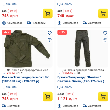
188cм р.M
темная-олива р.L
оценить
оценить
997
997
-
249
₴
-
249
₴
748
748
₴/шт.
₴/шт.
Cамовывоз
Доставим
Cамовывоз
Доставим
До -10% з суперкредиткою Visa Вигода
До -10% з суперкредиткою Visa Вигода
710.60
₴/шт.
1 064.95
₴/шт.
Китель Топтрейдер Комбат ВК
Брюки Топтрейдер "Комбат"
(182-188 см) (120-124 р)
Светлая-Олива, (170-176 см) (
темная-олива р.XXL
44-46 р) р.S
оценить
оценить
997
1 495
-
249
₴
-
374
₴
748
1 121
₴/шт.
₴/шт.
Доставим
Cамовывоз
Доставим