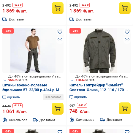
2 492
2 492
-
623
₴
-
623
₴
1 869
1 869
₴/шт.
₴/шт.
Доставим
Доставим
До -10% з суперкредиткою Visa Вигода
До -10% з суперкредиткою Visa Вигода
954.90
₴/шт.
710.60
₴/шт.
Штаны военно-полевые
Китель Топтрейдер "Комбат"
Эдельвика 57-22/00 р.48/4 р.M
Светлая-Олива, 112-116 / 170-
176cм р.XL
оценить
оценить
6 вариантов
997
-
249
₴
1 574
-
513
₴
748
1 061
₴/шт.
₴/шт.
Cамовывоз
Доставим
Cамовывоз
Доставим