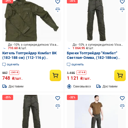
До -10% з суперкредиткою Visa Вигода
До -10% з суперкредиткою Visa Вигода
710.60
₴/шт.
1 064.95
₴/шт.
Китель Топтрейдер Комбат ВК
Брюки Топтрейдер "Комбат"
(182-188 см) (112-116 р)
Светлая-Олива, (182-188см)
темная-олива р.XL
(52-54р) р.L
оценить
оценить
997
1 495
-
249
₴
-
374
₴
748
1 121
₴/шт.
₴/шт.
Доставим
Cамовывоз
Доставим