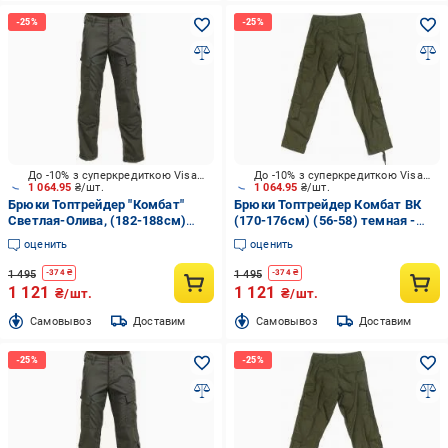
До -10% з суперкредиткою Visa Вигода
До -10% з суперкредиткою Visa Вигода
1 064.95
₴/шт.
1 064.95
₴/шт.
Брюки Топтрейдер "Комбат"
Брюки Топтрейдер Комбат ВК
Светлая-Олива, (182-188см)
(170-176см) (56-58) темная -
(64-66 р) р.3XL
олива р.XL
оценить
оценить
1 495
1 495
-
374
₴
-
374
₴
1 121
1 121
₴/шт.
₴/шт.
Cамовывоз
Доставим
Cамовывоз
Доставим