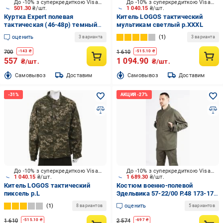
До -10% з суперкредиткою Visa Вигода
До -10% з суперкредиткою Visa Вигода
501.30
₴/шт.
1 040.15
₴/шт.
Куртка Expert полевая
Китель LOGOS тактический
тактическая (46-48р) темный
мультикам светлый р.XXXL
койот р.M
оценить
1
3 варианта
3 варианта
700
1 610
-
143
₴
-
515.10
₴
557
1 094.90
₴/шт.
₴/шт.
Cамовывоз
Доставим
Cамовывоз
Доставим
До -10% з суперкредиткою Visa Вигода
До -10% з суперкредиткою Visa Вигода
1 040.15
₴/шт.
1 689.30
₴/шт.
Китель LOGOS тактический
Костюм военно-полевой
пиксель р.L
Эдельвика 57-22/00 Р.48 173-179
см р.M
1
оценить
8 вариантов
5 вариантов
1 610
2 574
-
515.10
₴
-
697
₴