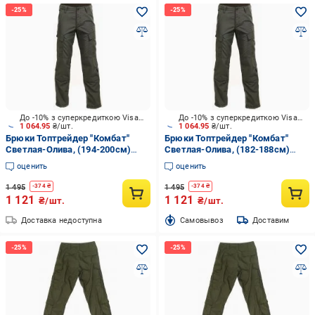
До -10% з суперкредиткою Visa Вигода
До -10% з суперкредиткою Visa Вигода
1 064.95
₴/шт.
1 064.95
₴/шт.
Брюки Топтрейдер "Комбат"
Брюки Топтрейдер "Комбат"
Светлая-Олива, (194-200см)
Светлая-Олива, (182-188см)
(52-54 р) р.L
(56-58 р) р.XL
оценить
оценить
1 495
1 495
-
374
₴
-
374
₴
1 121
1 121
₴/шт.
₴/шт.
Доставка недоступна
Cамовывоз
Доставим