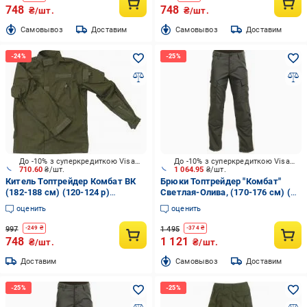
748
748
₴/шт.
₴/шт.
Cамовывоз
Доставим
Cамовывоз
Доставим
До -10% з суперкредиткою Visa Вигода
До -10% з суперкредиткою Visa Вигода
710.60
₴/шт.
1 064.95
₴/шт.
Китель Топтрейдер Комбат ВК
Брюки Топтрейдер "Комбат"
(182-188 см) (120-124 р)
Светлая-Олива, (170-176 см) (
темная-олива р.XXL
44-46 р) р.S
оценить
оценить
997
1 495
-
249
₴
-
374
₴
748
1 121
₴/шт.
₴/шт.
Доставим
Cамовывоз
Доставим