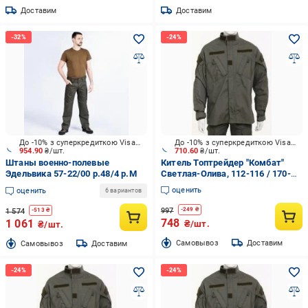
Доставим
Доставим
До -10% з суперкредиткою Visa Вигода
До -10% з суперкредиткою Visa Вигода
954.90
₴/шт.
710.60
₴/шт.
Штаны военно-полевые
Китель Топтрейдер "Комбат"
Эдельвика 57-22/00 р.48/4 р.M
Светлая-Олива, 112-116 / 170-
176cм р.XL
оценить
оценить
6 вариантов
997
-
249
₴
1 574
-
513
₴
748
1 061
₴/шт.
₴/шт.
Cамовывоз
Доставим
Cамовывоз
Доставим