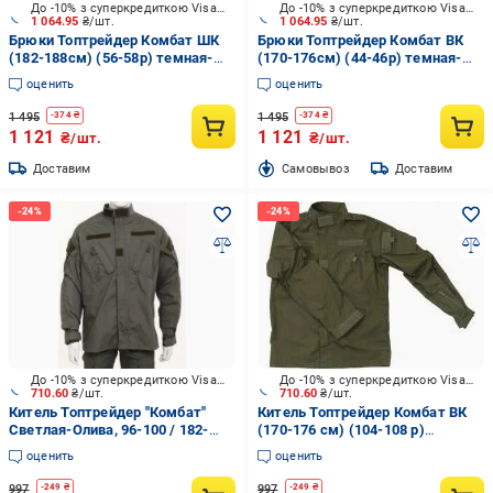
До -10% з суперкредиткою Visa Вигода
До -10% з суперкредиткою Visa Вигода
1 064.95
₴/шт.
1 064.95
₴/шт.
Брюки Топтрейдер Комбат ШК
Брюки Топтрейдер Комбат ВК
(182-188см) (56-58р) темная-
(170-176см) (44-46р) темная-
олива р.XL
олива р.S
оценить
оценить
1 495
1 495
-
374
₴
-
374
₴
1 121
1 121
₴/шт.
₴/шт.
Доставим
Cамовывоз
Доставим
До -10% з суперкредиткою Visa Вигода
До -10% з суперкредиткою Visa Вигода
710.60
₴/шт.
710.60
₴/шт.
Китель Топтрейдер "Комбат"
Китель Топтрейдер Комбат ВК
Светлая-Олива, 96-100 / 182-
(170-176 см) (104-108 р)
188cм р.M
темная-олива р.L
оценить
оценить
997
997
-
249
₴
-
249
₴