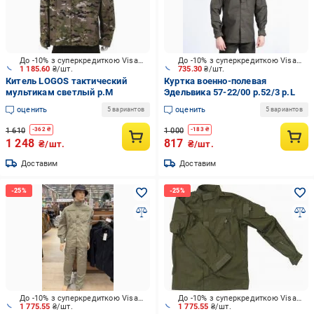
До -10% з суперкредиткою Visa Вигода
До -10% з суперкредиткою Visa Вигода
1 185.60
₴/шт.
735.30
₴/шт.
Китель LOGOS тактический
Куртка военно-полевая
мультикам светлый р.M
Эдельвика 57-22/00 р.52/3 р.L
оценить
оценить
5 вариантов
5 вариантов
1 610
1 000
-
362
₴
-
183
₴
1 248
817
₴/шт.
₴/шт.
Доставим
Доставим
До -10% з суперкредиткою Visa Вигода
До -10% з суперкредиткою Visa Вигода
1 775.55
₴/шт.
1 775.55
₴/шт.