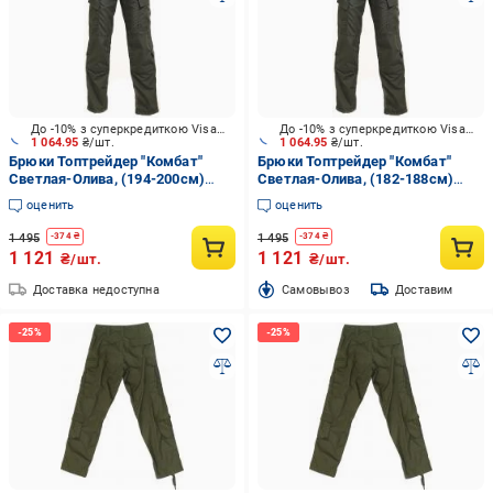
До -10% з суперкредиткою Visa Вигода
До -10% з суперкредиткою Visa Вигода
1 064.95
₴/шт.
1 064.95
₴/шт.
Брюки Топтрейдер "Комбат"
Брюки Топтрейдер "Комбат"
Светлая-Олива, (194-200см)
Светлая-Олива, (182-188см)
(52-54 р) р.L
(56-58 р) р.XL
оценить
оценить
1 495
1 495
-
374
₴
-
374
₴
1 121
1 121
₴/шт.
₴/шт.
Доставка недоступна
Cамовывоз
Доставим