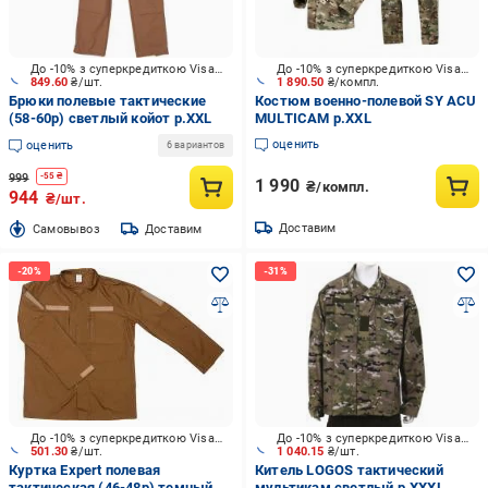
До -10% з суперкредиткою Visa Вигода
До -10% з суперкредиткою Visa Вигода
849.60
₴/шт.
1 890.50
₴/компл.
Брюки полевые тактические
Костюм военно-полевой SY ACU
(58-60р) светлый койот р.XXL
MULTICAM р.XXL
оценить
оценить
6 вариантов
999
-
55
₴
1 990
₴/компл.
944
₴/шт.
Доставим
Cамовывоз
Доставим
До -10% з суперкредиткою Visa Вигода
До -10% з суперкредиткою Visa Вигода
501.30
₴/шт.
1 040.15
₴/шт.
Куртка Expert полевая
Китель LOGOS тактический
тактическая (46-48р) темный
мультикам светлый р.XXXL