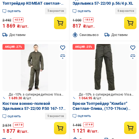
Топтрейдер КОМБАТ светлая-
Эдельвика 57-22/00 р.56/4 р.XL
олива 112-116/170-176 см р.XL
оценить
оценить
5 вариантов
6 вариантов
2 492
1 000
-
623
₴
-
183
₴
1 869
817
₴/шт.
₴/шт.
Доставим
Cамовывоз
Доставим
До -10% з суперкредиткою Visa Вигода
До -10% з суперкредиткою Visa Вигода
1 689.30
₴/шт.
1 064.95
₴/шт.
Костюм военно-полевой
Брюки Топтрейдер "Комбат"
Эдельвика 57-22/00 Р.50 167-173
Светлая-Олива, (170-176см)
см р.L
(60-62р) р.XXL
оценить
оценить
9 вариантов
1 495
-
374
₴
2 574
-
697
₴
1 121
1 877
₴/шт.
₴/шт.