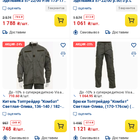
Эдельвика 57-22/00 Р.56 173-179
Эдельвика 57-22/00 р.50/3 р.L
см р.XL
оценить
оценить
5 вариантов
5 вариантов
2 574
1 574
-
786
₴
-
513
₴
1 788
1 061
₴/шт.
₴/шт.
Доставим
Cамовывоз
Доставим
До -10% з суперкредиткою Visa Вигода
До -10% з суперкредиткою Visa Вигода
710.60
₴/шт.
1 064.95
₴/шт.
Китель Топтрейдер "Комбат"
Брюки Топтрейдер "Комбат"
Светлая-Олива, 136-140 / 182-
Светлая-Олива, (170-176см) (
188cм р.4XL
52-54р) р.L
оценить
оценить
997
1 495
-
249
₴
-
374
₴
748
1 121
₴/шт.
₴/шт.
Cамовывоз
Доставим
Cамовывоз
Доставим