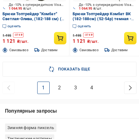
До -10% з суперкредиткою Visa Вигода
До -10% з суперкредиткою Visa Вигода
1 064.95
₴/шт.
1 064.95
₴/шт.
Брюки Топтрейдер "Комбат"
Брюки Топтрейдер Комбат ВК
Светлая-Олива, (182-188 см) (
(182-188см) (52-54р) темная -
44-46р) р.S
олива р.L
оценить
оценить
1 495
1 495
-
374
₴
-
374
₴
1 121
1 121
₴/шт.
₴/шт.
Cамовывоз
Доставим
Cамовывоз
Доставим
ПОКАЗАТЬ ЕЩЕ
1
2
3
4
Популярные запросы
Зимняя форма пиксель
Тактические костюмы