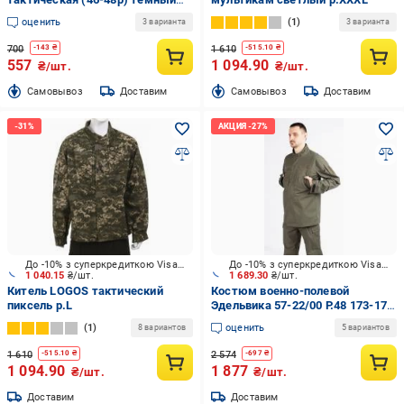
койот р.M
оценить
1
3 варианта
3 варианта
700
1 610
-
143
₴
-
515.10
₴
557
1 094.90
₴/шт.
₴/шт.
Cамовывоз
Доставим
Cамовывоз
Доставим
До -10% з суперкредиткою Visa Вигода
До -10% з суперкредиткою Visa Вигода
1 040.15
₴/шт.
1 689.30
₴/шт.
Китель LOGOS тактический
Костюм военно-полевой
пиксель р.L
Эдельвика 57-22/00 Р.48 173-179
см р.M
1
оценить
8 вариантов
5 вариантов
1 610
2 574
-
515.10
₴
-
697
₴
1 094.90
1 877
₴/шт.
₴/шт.
Доставим
Доставим