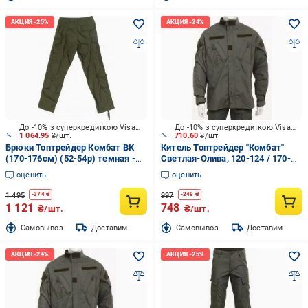
До -10% з суперкредиткою Visa Вигода
До -10% з суперкредиткою Visa Вигода
1 064.95
₴/шт.
710.60
₴/шт.
Брюки Топтрейдер Комбат ВК
Китель Топтрейдер "Комбат"
(170-176см) (52-54р) темная -
Светлая-Олива, 120-124 / 170-
олива р.L
176cм р.XXL
оценить
оценить
1 495
997
-
374
₴
-
249
₴
1 121
748
₴/шт.
₴/шт.
Cамовывоз
Доставим
Cамовывоз
Доставим