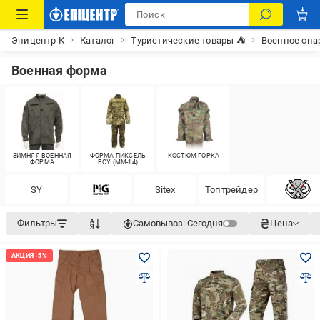
Эпицентр К
Каталог
Туристические товары ⛺
Военное сн
Военная форма
ЗИМНЯЯ ВОЕННАЯ
ФОРМА ПИКСЕЛЬ
КОСТЮМ ГОРКА
ФОРМА
ВСУ (MM-14)
SY
Siteх
Топтрейдер
Фильтры
Самовывоз:
Сегодня
Цена