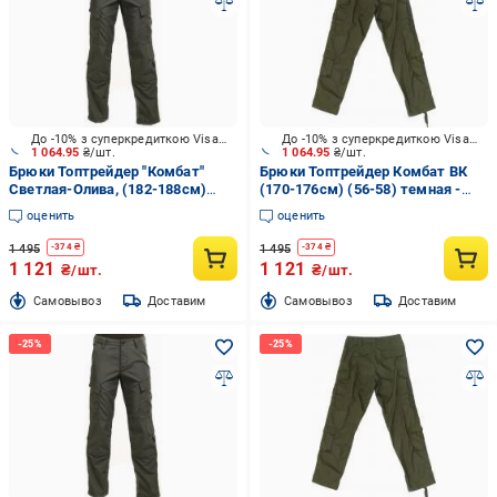
До -10% з суперкредиткою Visa Вигода
До -10% з суперкредиткою Visa Вигода
1 064.95
₴/шт.
1 064.95
₴/шт.
Брюки Топтрейдер "Комбат"
Брюки Топтрейдер Комбат ВК
Светлая-Олива, (182-188см)
(170-176см) (56-58) темная -
(64-66 р) р.3XL
олива р.XL
оценить
оценить
1 495
1 495
-
374
₴
-
374
₴
1 121
1 121
₴/шт.
₴/шт.
Cамовывоз
Доставим
Cамовывоз
Доставим