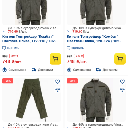
До -10% з суперкредиткою Visa Вигода
До -10% з суперкредиткою Visa Вигода
710.60
₴/шт.
710.60
₴/шт.
Китель Топтрейдер "Комбат"
Китель Топтрейдер "Комбат"
Светлая-Олива, 112-116 / 182-
Светлая-Олива, 120-124 / 182-
188cм р.XL
188cм р.XXL
оценить
оценить
997
997
-
249
₴
-
249
₴
748
748
₴/шт.
₴/шт.
Cамовывоз
Доставим
Cамовывоз
Доставим
До -10% з суперкредиткою Visa Вигода
До -10% з суперкредиткою Visa Вигода