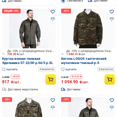
Cамовывоз
Доставим
Доставим
До -10% з суперкредиткою Visa Вигода
До -10% з суперкредиткою Visa Вигода
735.30
₴/шт.
1 040.15
₴/шт.
Куртка военно-полевая
Китель LOGOS тактический
Эдельвика 57-22/00 р.54/5 р.XL
мультикам темный р.S
оценить
оценить
6 вариантов
8 вариантов
1 000
1 610
-
183
₴
-
515.10
₴
817
1 094.90
₴/шт.
₴/шт.
Доставка недоступна
Доставим