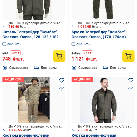
До -10% з суперкредиткою Visa Вигода
До -10% з суперкредиткою Visa Вигода
710.60
₴/шт.
1 064.95
₴/шт.
Китель Топтрейдер "Комбат"
Брюки Топтрейдер "Комбат"
Светлая-Олива, 128-132 / 182-
Светлая-Олива, (170-176см)
188cм р.3XL
(56-58р) р.XL
оценить
оценить
997
1 495
-
249
₴
-
374
₴
748
1 121
₴/шт.
₴/шт.
Cамовывоз
Доставим
Cамовывоз
Доставим
До -10% з суперкредиткою Visa Вигода
До -10% з суперкредиткою Visa Вигода
1 775.55
₴/шт.
735.30
₴/шт.
Костюм военно-полевой
Куртка военно-полевая