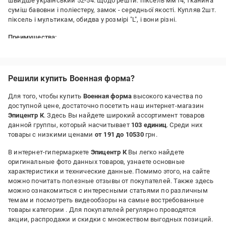
швидше український 52-54. Щодо решти: піксель мм14, тканина
суміш бавовни і поліестеру, замок - середньої якості. Купляв 2шт.
піксель і мультикам, обидва у розмірі "L", і вони різні.
Преимущества:
Ціна/якість
Решили купить Военная форма?
Для того, чтобы купить
Военная форма
высокого качества по
доступной цене, достаточно посетить наш интернет-магазин
Эпицентр К
. Здесь Вы найдете широкий ассортимент товаров
данной группы, который насчитывает
103 единиц
. Среди них
товары с низкими ценами
от 191 до 10530
грн.
В интернет-гипермаркете
Эпицентр К
Вы легко найдете
оригинальные фото данных товаров, узнаете основные
характеристики и технические данные. Помимо этого, на сайте
можно почитать полезные отзывы от покупателей. Также здесь
можно ознакомиться с интересными статьями по различным
темам и посмотреть видеообзоры на самые востребованные
товары категории
. Для покупателей регулярно проводятся
акции, распродажи и скидки с множеством выгодных позиций.