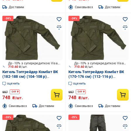
Доставим
Cамовывоз
Доставим
До -10% з суперкредиткою Visa Вигода
До -10% з суперкредиткою Visa Вигода
710.60
₴/шт.
710.60
₴/шт.
Китель Топтрейдер Комбат ВК
Китель Топтрейдер Комбат ВК
(182-188 см) (104-108 р)
(170-176 см) (112-116 р)
темная-олива р.L
темная-олива р.XL
оценить
оценить
997
997
-
249
₴
-
249
₴
748
748
₴/шт.
₴/шт.
Cамовывоз
Доставим
Cамовывоз
Доставим