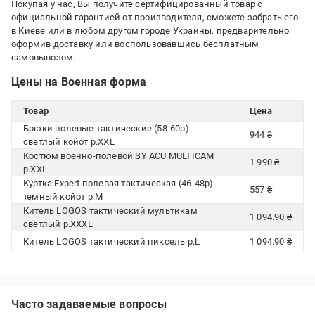
Покупая у нас, Вы получите сертифицированный товар с
официальной гарантией от производителя, сможете забрать его
в Киеве или в любом другом городе Украины, предварительно
оформив доставку или воспользовавшись бесплатным
самовывозом.
Цены на Военная форма
Товар
Цена
Брюки полевые тактические (58-60р)
944 ₴
светлый койот р.XXL
Костюм военно-полевой SY ACU MULTICAM
1 990 ₴
р.XXL
Куртка Expert полевая тактическая (46-48р)
557 ₴
темный койот р.M
Китель LOGOS тактический мультикам
1 094.90 ₴
светлый р.XXXL
Китель LOGOS тактический пиксель р.L
1 094.90 ₴
Часто задаваемые вопросы