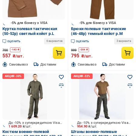
-5% для бізнесу з VISA
-5% для бізнесу з VISA
Куртка полевая тактическая
Брюки полевые тактические
(50-52р) светлый койот р.L
(46-48р) темный койот р.M
оценить
оценить
6 вариантов
3 варианта
700
999
-
143
₴
-
204
₴
557
795
₴/шт.
₴/шт.
Cамовывоз
Доставим
Cамовывоз
Доставим
До -10% з суперкредиткою Visa Вигода
До -10% з суперкредиткою Visa Вигода
1 609.20
₴/шт.
954.90
₴/шт.
Костюм военно-полевой
Штаны военно-полевые