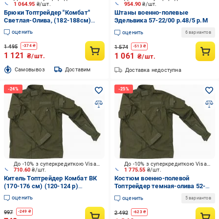
1 064.95
₴/шт.
954.90
₴/шт.
Брюки Топтрейдер "Комбат"
Штаны военно-полевые
Светлая-Олива, (182-188см)
Эдельвика 57-22/00 р.48/5 р.M
(60-62 р) р.XXL
оценить
оценить
6 вариантов
1 495
-
374
₴
1 574
-
513
₴
1 121
1 061
₴/шт.
₴/шт.
Cамовывоз
Доставим
Доставка недоступна
До -10% з суперкредиткою Visa Вигода
До -10% з суперкредиткою Visa Вигода
710.60
₴/шт.
1 775.55
₴/шт.
Китель Топтрейдер Комбат ВК
Костюм военно-полевой
(170-176 см) (120-124 р)
Топтрейдер темная-олива 52-
темная-олива р.XXL
54р / 170-176 см (Широкий
оценить
оценить
5 вариантов
Ворот) р.L
997
-
249
₴
2 492
-
623
₴