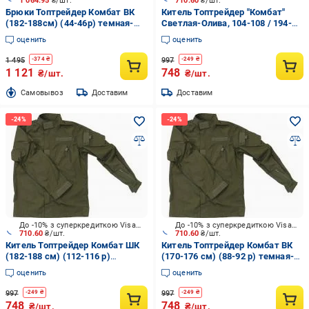
1 064.95
₴/шт.
710.60
₴/шт.
Брюки Топтрейдер Комбат ВК
Китель Топтрейдер "Комбат"
(182-188см) (44-46р) темная-
Светлая-Олива, 104-108 / 194-
олива р.S
200cм р.L
оценить
оценить
1 495
997
-
374
₴
-
249
₴
1 121
748
₴/шт.
₴/шт.
Cамовывоз
Доставим
Доставим
До -10% з суперкредиткою Visa Вигода
До -10% з суперкредиткою Visa Вигода
710.60
₴/шт.
710.60
₴/шт.
Китель Топтрейдер Комбат ШК
Китель Топтрейдер Комбат ВК
(182-188 см) (112-116 р)
(170-176 см) (88-92 р) темная-
темная-олива р.XL
олива р.S
оценить
оценить
997
997
-
249
₴
-
249
₴
748
748
₴/шт.
₴/шт.