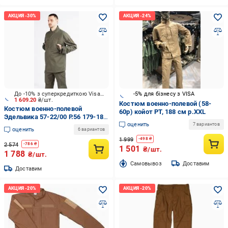
До -10% з суперкредиткою Visa Вигода
-5% для бізнесу з VISA
1 609.20
₴/шт.
Костюм военно-полевой (58-
Костюм военно-полевой
60р) койот РТ, 188 см р.XXL
Эдельвика 57-22/00 Р.56 179-185
оценить
см р.XL
7 вариантов
оценить
6 вариантов
1 999
-
498
₴
2 574
-
786
₴
1 501
₴/шт.
1 788
₴/шт.
Cамовывоз
Доставим
Доставим