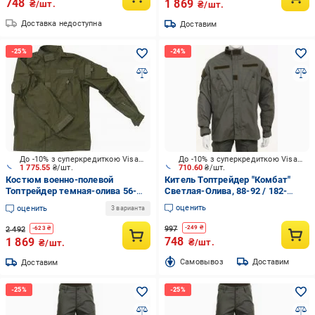
748
1 869
₴/шт.
₴/шт.
Доставка недоступна
Доставим
До -10% з суперкредиткою Visa Вигода
До -10% з суперкредиткою Visa Вигода
1 775.55
₴/шт.
710.60
₴/шт.
Костюм военно-полевой
Китель Топтрейдер "Комбат"
Топтрейдер темная-олива 56-
Светлая-Олива, 88-92 / 182-
58р / 182-188 см (Широкий
188cм р.S
оценить
оценить
3 варианта
Ворот) р.XL
997
-
249
₴
2 492
-
623
₴
748
1 869
₴/шт.
₴/шт.
Cамовывоз
Доставим
Доставим