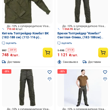
До -10% з суперкредиткою Visa Вигода
До -10% з суперкредиткою Visa Вигода
710.60
₴/шт.
1 064.95
₴/шт.
Китель Топтрейдер Комбат ВК
Брюки Топтрейдер "Комбат"
(182-188 см) (112-116 р)
Светлая-Олива, (182-188см)
темная-олива р.XL
(52-54р) р.L
оценить
оценить
997
1 495
-
249
₴
-
374
₴
748
1 121
₴/шт.
₴/шт.
Доставим
Cамовывоз
Доставим
До -10% з суперкредиткою Visa Вигода
До -10% з суперкредиткою Visa Вигода