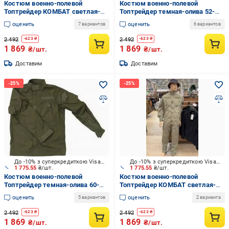
Костюм военно-полевой
Костюм военно-полевой
Топтрейдер КОМБАТ светлая-
Топтрейдер темная-олива 52-
олива 120-124/182-188 см р.XXL
54р / 182-188 см (Узкий Ворот)
оценить
оценить
7 вариантов
6 вариантов
р.XL
2 492
2 492
-
623
₴
-
623
₴
1 869
1 869
₴/шт.
₴/шт.
Доставим
Доставим
До -10% з суперкредиткою Visa Вигода
До -10% з суперкредиткою Visa Вигода
1 775.55
₴/шт.
1 775.55
₴/шт.
Костюм военно-полевой
Костюм военно-полевой
Топтрейдер темная-олива 60-
Топтрейдер КОМБАТ светлая-
62р / 170-176 см (Узкий Ворот)
олива 112-116/194-200 см р.XL
оценить
оценить
5 вариантов
2 варианта
р.XXXL
2 492
2 492
-
623
₴
-
623
₴
1 869
1 869
₴/шт.
₴/шт.