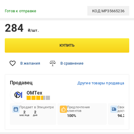
Готов к отправке
КОД
MP35665236
284
₴/шт.
КУПИТЬ
В желания
В сравнение
Продавец
Другие товары продавца
ОМТех
Продает в Эпицентре
Предпочтения
Своеврем
клиентов
доставок
2
2
100%
94.23%
месяца
дня