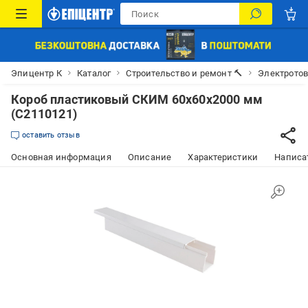
Эпицентр К
Каталог
Строительство и ремонт 🔨
Электрото
Короб пластиковый СКИМ 60х60х2000 мм
(С2110121)
оставить отзыв
Основная информация
Описание
Характеристики
Написат