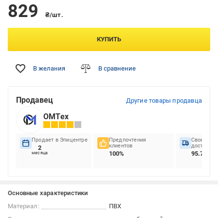
829
₴/шт.
КУПИТЬ
В желания
В сравнение
Продавец
Другие товары продавца
ОМТех
Продает в Эпицентре
Предпочтения
Своеврем
клиентов
доставок
2
100%
95.74%
месяца
Основные характеристики
Материал:
ПВХ