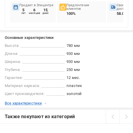
Продает в Эпицентре
Предпочтения
Своеврем
клиентов
доставок
5
6
15
100%
58.04%
лет
месяцев
дней
Основные характеристики
Высота:
780 мм
Длина:
930 мм
Ширина:
930 мм
Глубина:
250 мм
Гарантия:
12 мес.
Материал каркаса:
пластик
Цвет производителя:
золотой
Все характеристики
Также покупают из категорий