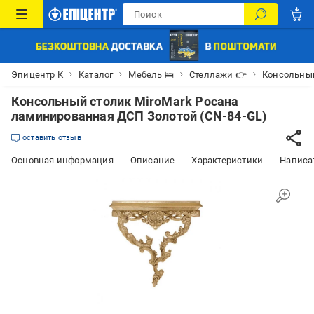
Эпицентр К
Каталог
Мебель 🛌
Стеллажи 👉
Консольный
Консольный столик MiroMark Росана
ламинированная ДСП Золотой (CN-84-GL)
оставить отзыв
Основная информация
Описание
Характеристики
Написат