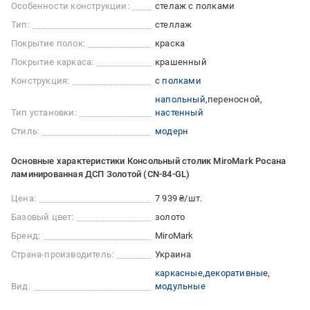
Особенности конструкции:
стелаж с полками
Тип:
стеллаж
Покрытие полок:
краска
Покрытие каркаса:
крашенный
Конструкция:
с полками
напольный
переносной
Тип установки:
настенный
Стиль:
модерн
Основные характеристики Консольный столик MiroMark Росана
ламинированная ДСП Золотой (CN-84-GL)
Цена:
7 939 ₴/шт.
Базовый цвет:
золото
Бренд:
MiroMark
Страна-производитель:
Украина
каркасные
декоративные
Вид:
модульные