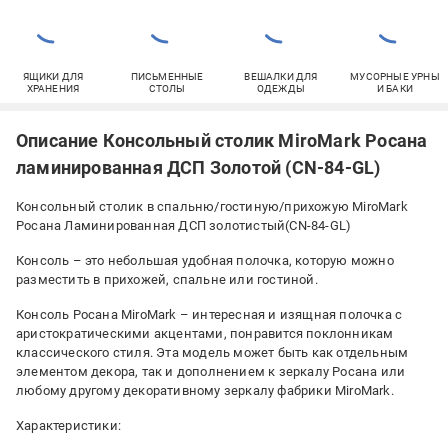
ЯЩИКИ ДЛЯ
ПИСЬМЕННЫЕ
ВЕШАЛКИ ДЛЯ
МУСОРНЫЕ УРНЫ
ХРАНЕНИЯ
СТОЛЫ
ОДЕЖДЫ
И БАКИ
Описание Консольный столик MiroMark Росана
ламинированная ДСП Золотой (CN-84-GL)
Консольный столик в спальню/гостиную/прихожую MiroMark
Росана Ламинированная ДСП золотистый(CN-84-GL)
Консоль – это небольшая удобная полочка, которую можно
разместить в прихожей, спальне или гостиной.
Консоль Росана MiroMark – интересная и изящная полочка с
аристократическими акцентами, понравится поклонникам
классического стиля. Эта модель может быть как отдельным
элементом декора, так и дополнением к зеркалу Росана или
любому другому декоративному зеркалу фабрики MiroMark.
Характеристики: