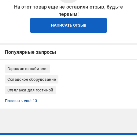
На этот товар еще не оставили отзыв, будьте
первым!
НАПИСАТЬ ОТЗЫВ
Популярные запросы
Гараж автолюбителя
Складское оборудование
Стеллажи для гостиной
Стеллажи для спальни
Стеллажи для прихожей
Стеллажи пластиковые
Стеллажи для ванной
Стеллажи с полками
Стеллажи модульные
Стеллажи каркасные
Стеллажи напольные
Стеллажи настенные
Стеллажи для дачи
Стеллажи для гардероба
Стеллажи декоративные
Стеллажи модерн
Показать ещё 13