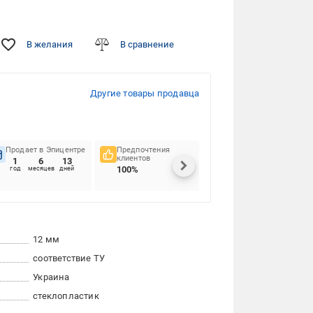
В желания
В сравнение
Другие товары продавца
Продает в Эпицентре
Предпочтения
Своевременность
клиентов
доставок
1
6
13
100%
92.86%
год
месяцев
дней
12 мм
соответствие ТУ
Украина
стеклопластик