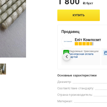
1 800
₴/бухт
КУПИТЬ
Продавец
Еліт Композит
Надежные транзакции
Безопасная оплата
картой
Основные характеристики
Диаметр:
Соответствие стандарту:
Страна-производитель:
Материал: