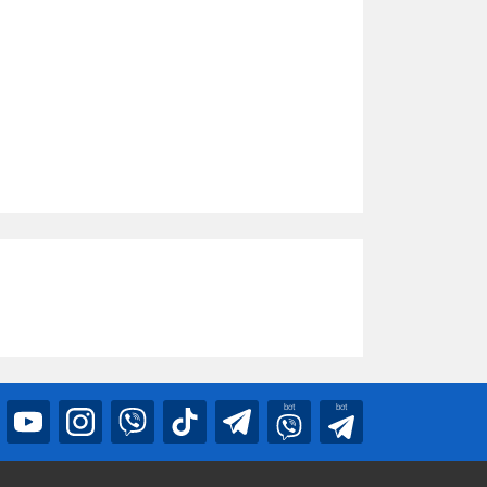
bot
bot