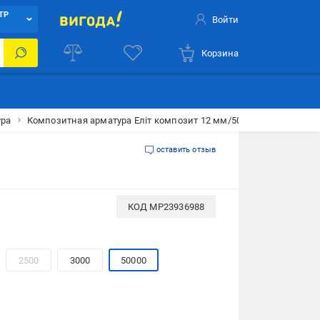
ТР
Войти
Корзина
ура
Композитная арматура Еліт композит 12 мм/50 м (23936988)
оставить отзыв
КОД
MP23936988
2500
3000
50000