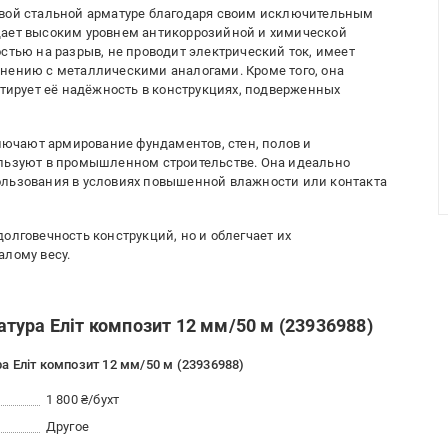
ивой стальной арматуре благодаря своим исключительным
дает высоким уровнем антикоррозийной и химической
стью на разрыв, не проводит электрический ток, имеет
нению с металлическими аналогами. Кроме того, она
нтирует её надёжность в конструкциях, подверженных
ючают армирование фундаментов, стен, полов и
ользуют в промышленном строительстве. Она идеально
ользования в условиях повышенной влажности или контакта
олговечность конструкций, но и облегчает их
алому весу.
тура Еліт композит 12 мм/50 м (23936988)
 Еліт композит 12 мм/50 м (23936988)
1 800 ₴/бухт
Другое