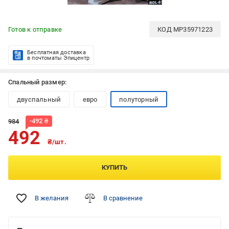
Готов к отправке
КОД
MP35971223
Бесплатная доставка
в почтоматы Эпицентр
Спальный размер:
двуспальный
евро
полуторный
-
492
₴
984
492
₴/шт.
КУПИТЬ
В желания
В сравнение