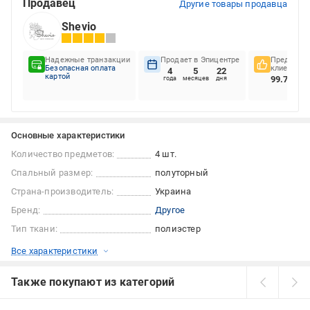
Продавец
Другие товары продавца
Shevio
Надежные транзакции
Продает в Эпицентре
Предпочте
Безопасная оплата
клиентов
4
5
22
картой
99.71%
года
месяцев
дня
Основные характеристики
Количество предметов:
4 шт.
Спальный размер:
полуторный
Страна-производитель:
Украина
Бренд:
Другое
Тип ткани:
полиэстер
Все характеристики
Также покупают из категорий