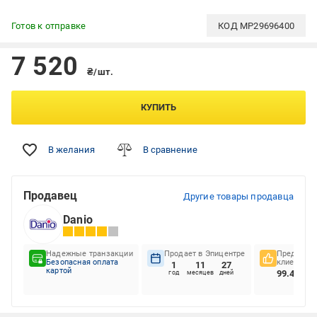
Готов к отправке
КОД
MP29696400
7 520
₴/шт.
КУПИТЬ
В желания
В сравнение
Продавец
Другие товары продавца
Danio
Надежные транзакции
Продает в Эпицентре
Предпочте
Безопасная оплата
клиентов
1
11
27
картой
99.45%
год
месяцев
дней