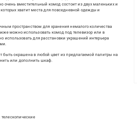
о очень вместительный комод состоит из двух маленьких и
 которых хватит места для повседневной одежды и
чным пространством для хранения немалого количества
акже можно использовать комод под телевизор или в
но использовать для расстановки украшений интерьера
ми.
т быть окрашена в любой цвет из предлагаемой палитры на
нить или дополнить шкаф.
 телескопические