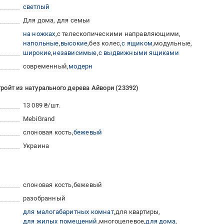
светлый
Для дома, для семьи
на ножках
с телескопическими направляющими
напольные
высокие
без колес
с ящиком
модульные
широкие
независимые
с выдвижными ящиками
современный
модерн
ойт из натурального дерева Айвори (23392)
13 089 ₴/шт.
MebiGrand
слоновая кость
бежевый
Украина
слоновая кость
бежевый
разобранный
для малогабаритных комнат
для квартиры
для жилых помещений
многоцелевое
для дома