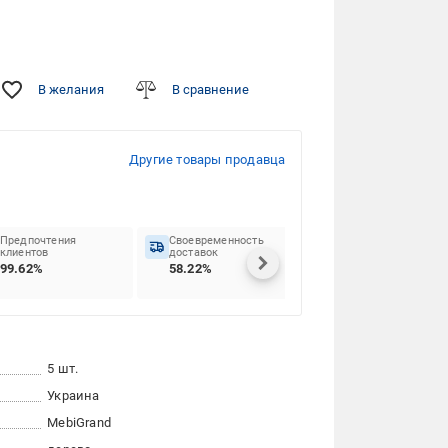
В желания
В сравнение
Другие товары продавца
Предпочтения
Своевременность
клиентов
доставок
99.62%
58.22%
5 шт.
Украина
MebiGrand