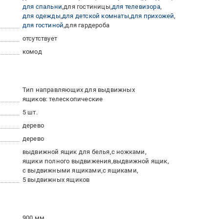
для спальни
для гостиницы
для телевизора
для одежды
для детской комнаты
для прихожей
для гостиной
для гардероба
отсутствует
комод
Тип направляющих для выдвижных
ящиков: телескопические
5 шт.
дерево
дерево
выдвижной ящик для белья
с ножками
ящики полного выдвижения
выдвижной ящик
с выдвижными ящиками
с ящиками
5 выдвижных ящиков
900 мм