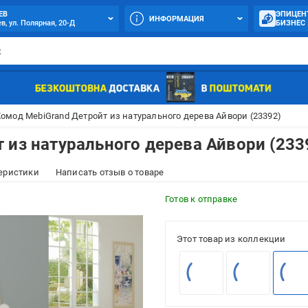
ЕВ
ЭПИЦЕН
ИНФОРМАЦИЯ
в, ул. Полярная, 20-Д
БИЗНЕС
омод MebiGrand Детройт из натурального дерева Айвори (23392)
 из натурального дерева Айвори (233
еристики
Написать отзыв о товаре
Готов к отправке
Этот товар из коллекции