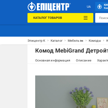
КИ
UA
Кие
КАТАЛОГ ТОВАРОВ
Эпицентр К
Каталог
Мебель 🛌
Комоды
К
Комод MebiGrand Детройт
Основная информация
Описание
Характ