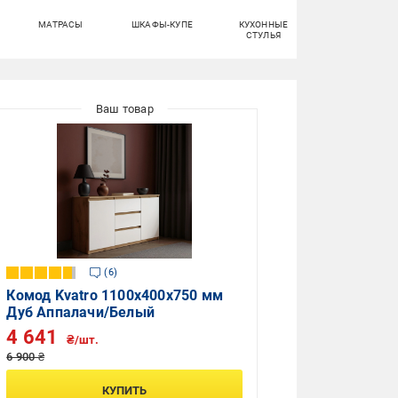
МАТРАСЫ
ШКАФЫ-КУПЕ
КУХОННЫЕ
ПОДСТАВКИ И
СТУЛЬЯ
ТУМБЫ ДЛЯ
ОБУВИ
6
Комод Kvatro 1100х400х750 мм
Дуб Аппалачи/Белый
4 641
₴/шт.
6 900 ₴
КУПИТЬ