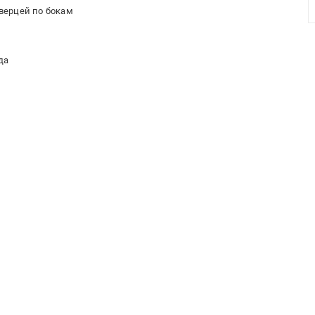
дверцей по бокам
да