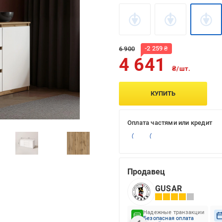
-
2 259
₴
6 900
4 641
₴/шт.
КУПИТЬ
Оплата частями или кредит
Продавец
GUSAR
Надежные транзакции
Безопасная оплата