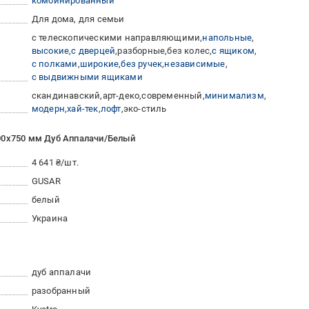
комбинированный
Для дома, для семьи
с телескопическими направляющими
напольные
высокие
с дверцей
разборные
без колес
с ящиком
с полками
широкие
без ручек
независимые
с выдвижными ящиками
скандинавский
арт-деко
современный
минимализм
модерн
хай-тек
лофт
эко-стиль
00х750 мм Дуб Аппалачи/Белый
4 641 ₴/шт.
GUSAR
белый
Украина
дуб аппалачи
разобранный