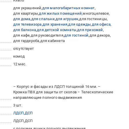
Kvatro
для украшений
для малогабаритных комнат
для квартиры
для жилых помещений
многоцелевое
для дома
для спальни
для игрушек
для гостиницы
для телевизора
для хранения
для одежды
для офиса
для балкона
для детской комнаты
для прихожей
для кафе
для руководителя
для гостиной
для декора
для гардероба
для кабинета
отсутствует
комод
12 мес.
– Корпус и фасады из ЛДСП толщиной 16 мм. –
Кромка ПВХ для защиты от сколов – Телескопические
направляющие полного выдвижения
3 шт.
ЛДСП
ДСП
ЛДСП
ДСП
с полками
ящики полного выдвижения