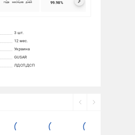
99.98%
92.43%
года
месяцев
дней
3 шт.
12 мес.
Украина
GUSAR
ЛДСП
ДСП