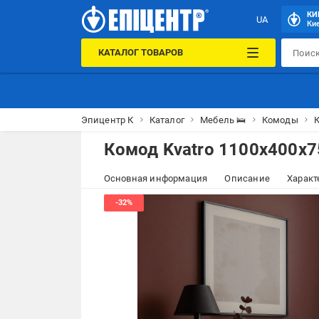
КИ
UA
Кие
КАТАЛОГ ТОВАРОВ
Эпицентр К
Каталог
Мебель 🛌
Комоды
К
Комод Kvatro 1100х400х
Основная информация
Описание
Характ