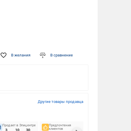
В желания
В сравнение
Другие товары продавца
Продает в Эпицентре
Предпочтения
Своевременность
клиентов
доставок
3
10
30