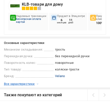
KLB-товари для дому
Надежные транзакции
Продает в Эпицентре
Предпочте
Безопасная оплата
клиентов
6
11
картой
100%
месяцев
дней
Основные характеристики
Механизм складывания:
трость
Перекидная ручка:
без перекидной ручки
Поворотность колес:
поворотные
Тип товару:
коляски-трости
Бренд:
Velano
Все характеристики
Также покупают из категорий