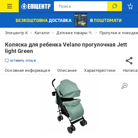
Эпицентр К
Каталог
Детские товары 🏃
Прогулки и поездк
Коляска для ребенка Velano прогулочная Jett
light Green
оставить отзыв
Основная информация
Описание
Характеристики
Написат