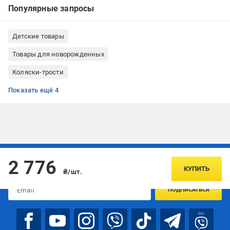
Популярные запросы
Детские товары
Товары для новорожденных
Коляски-трости
Коляски унисекс
Детские коляски с колесами ЭВА
Коляски без перекидной ручки
Зеленые коляски
Показать ещё 4
Подписывайтесь, чтобы узнавать первым об акцияx и
2 776
предложениях:
КУПИТЬ
₴/шт.
ПОДПИСАТЬСЯ
bot