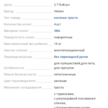
Цена:
2 776 ₴/шт.
Бренд:
Velano
Тип товару:
коляски-трости
Количество колес:
4 шт.
Материал колес:
ЭВА
Поворотность колес:
поворотные
Максимальный вес ребенка:
15 кг
Наклон спинки:
многопозиционный
Перекидная ручка:
без перекидной ручки
для путешествий
для лета
Особенности:
для прогулок
Ремни безопасности:
пятиточечные
Цвет производителя:
зеленая
Механизм складывания:
трость
с тормозами
с регулировкой положения
спинки
с блокированием колес