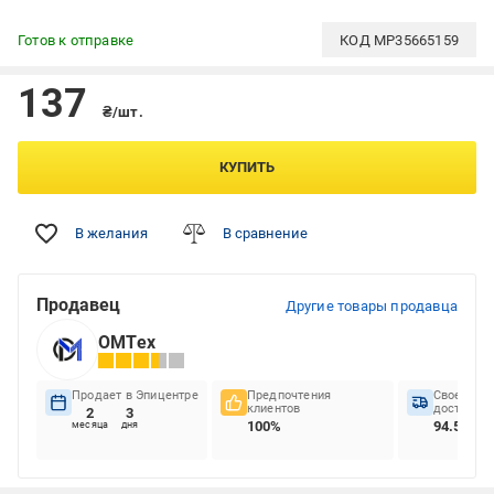
Готов к отправке
КОД
MP35665159
137
₴/шт.
КУПИТЬ
В желания
В сравнение
Продавец
Другие товары продавца
ОМТех
Продает в Эпицентре
Предпочтения
Своеврем
клиентов
доставок
2
3
100%
94.55%
месяца
дня