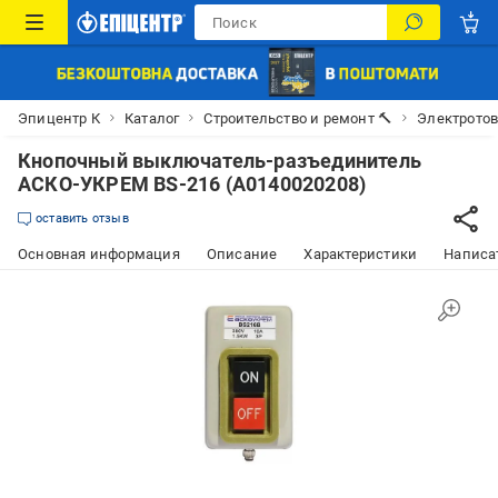
Эпицентр К
Каталог
Строительство и ремонт 🔨
Электрото
Кнопочный выключатель-разъединитель
АСКО-УКРЕМ BS-216 (A0140020208)
оставить отзыв
Основная информация
Описание
Характеристики
Написат