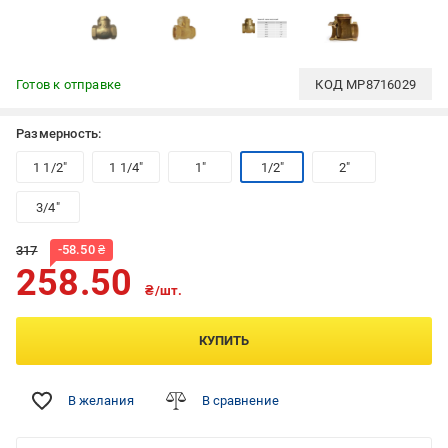
Готов к отправке
КОД
MP8716029
Размерность:
1 1/2"
1 1/4"
1"
1/2"
2"
3/4"
-
58.50
₴
317
258.50
₴/шт.
КУПИТЬ
В желания
В сравнение