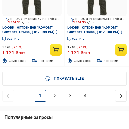
До -10% з суперкредиткою Visa Вигода
До -10% з суперкредиткою Visa Вигода
1 064.95
₴/шт.
1 064.95
₴/шт.
Брюки Топтрейдер "Комбат"
Брюки Топтрейдер "Комбат"
Светлая-Олива, (182-188 см) (
Светлая-Олива, (182-188 см) (
44-46р) р.S
48-50р) р.M
оценить
оценить
1 495
1 495
-
374
₴
-
374
₴
1 121
1 121
₴/шт.
₴/шт.
Cамовывоз
Доставим
Cамовывоз
Доставим
ПОКАЗАТЬ ЕЩЕ
1
2
3
4
Популярные запросы