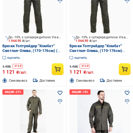
До -10% з суперкредиткою Visa Вигода
До -10% з суперкредиткою Visa Вигода
1 064.95
₴/шт.
1 064.95
₴/шт.
Брюки Топтрейдер "Комбат"
Брюки Топтрейдер "Комбат"
Светлая-Олива, (170-176см) (
Светлая-Олива, (170-176см)
52-54р) р.L
(56-58р) р.XL
оценить
оценить
1 495
1 495
-
374
₴
-
374
₴
1 121
1 121
₴/шт.
₴/шт.
Cамовывоз
Доставим
Cамовывоз
Доставим