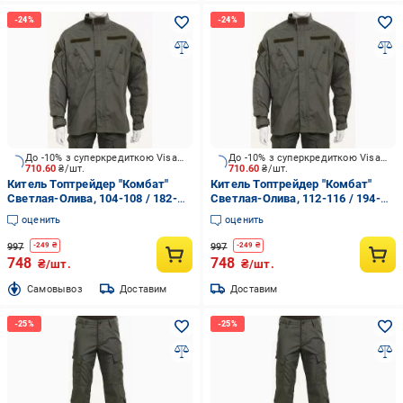
До -10% з суперкредиткою Visa Вигода
До -10% з суперкредиткою Visa Вигода
710.60
₴/шт.
710.60
₴/шт.
Китель Топтрейдер "Комбат"
Китель Топтрейдер "Комбат"
Светлая-Олива, 104-108 / 182-
Светлая-Олива, 112-116 / 194-
188cм р.L
200cм р.XL
оценить
оценить
997
997
-
249
₴
-
249
₴
748
748
₴/шт.
₴/шт.
Cамовывоз
Доставим
Доставим