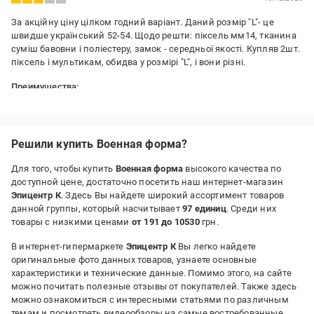
За акційну ціну цілком годний варіант. Даний розмір "L"- це
швидше український 52-54. Щодо решти: піксель мм14, тканина
суміш бавовни і поліестеру, замок - середньої якості. Купляв 2шт.
піксель і мультикам, обидва у розмірі "L", і вони різні.
Преимущества:
Ціна/якість
Решили купить Военная форма?
Для того, чтобы купить
Военная форма
высокого качества по
доступной цене, достаточно посетить наш интернет-магазин
Эпицентр К
. Здесь Вы найдете широкий ассортимент товаров
данной группы, который насчитывает
97 единиц
. Среди них
товары с низкими ценами
от 191 до 10530
грн.
В интернет-гипермаркете
Эпицентр К
Вы легко найдете
оригинальные фото данных товаров, узнаете основные
характеристики и технические данные. Помимо этого, на сайте
можно почитать полезные отзывы от покупателей. Также здесь
можно ознакомиться с интересными статьями по различным
темам и посмотреть видеообзоры на самые востребованные