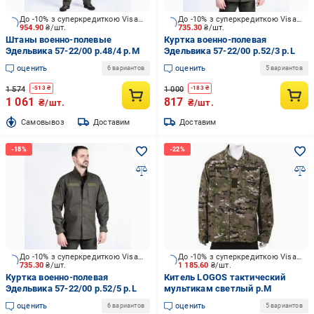
До -10% з суперкредиткою Visa Вигода
До -10% з суперкредиткою Visa Вигода
954.90
₴/шт.
735.30
₴/шт.
Штаны военно-полевые
Куртка военно-полевая
Эдельвика 57-22/00 р.48/4 р.M
Эдельвика 57-22/00 р.52/3 р.L
оценить
оценить
6 вариантов
5 вариантов
1 574
1 000
-
513
₴
-
183
₴
1 061
817
₴/шт.
₴/шт.
Cамовывоз
Доставим
Доставим
До -10% з суперкредиткою Visa Вигода
До -10% з суперкредиткою Visa Вигода
735.30
₴/шт.
1 185.60
₴/шт.
Куртка военно-полевая
Китель LOGOS тактический
Эдельвика 57-22/00 р.52/5 р.L
мультикам светлый р.M
оценить
оценить
6 вариантов
5 вариантов