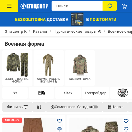
Эпицентр К
Каталог
Туристические товары ⛺
Военное сн
Военная форма
ЗИМНЯЯ ВОЕННАЯ
ФОРМА ПИКСЕЛЬ
КОСТЮМ ГОРКА
ФОРМА
ВСУ (MM-14)
SY
Siteх
Топтрейдер
Фильтры
Самовывоз:
Сегодня
Цена