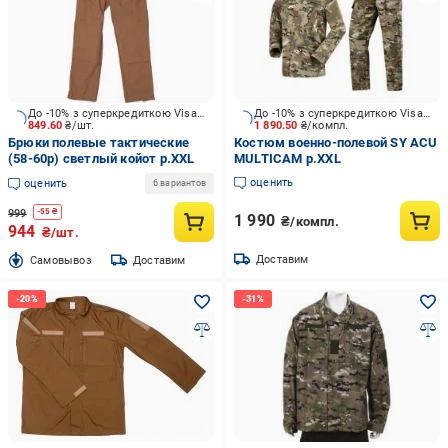
До -10% з суперкредиткою Visa Вигода
До -10% з суперкредиткою Visa Вигода
849.60
₴/шт.
1 890.50
₴/компл.
Брюки полевые тактические
Костюм военно-полевой SY ACU
(58-60р) светлый койот р.XXL
MULTICAM р.XXL
оценить
оценить
6 вариантов
999
-
55
₴
1 990
₴/компл.
944
₴/шт.
Доставим
Cамовывоз
Доставим