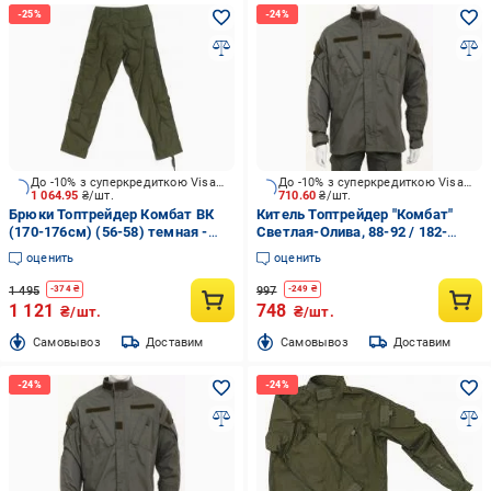
До -10% з суперкредиткою Visa Вигода
До -10% з суперкредиткою Visa Вигода
1 064.95
₴/шт.
710.60
₴/шт.
Брюки Топтрейдер Комбат ВК
Китель Топтрейдер "Комбат"
(170-176см) (56-58) темная -
Светлая-Олива, 88-92 / 182-
олива р.XL
188cм р.S
оценить
оценить
1 495
997
-
374
₴
-
249
₴
1 121
748
₴/шт.
₴/шт.
Cамовывоз
Доставим
Cамовывоз
Доставим