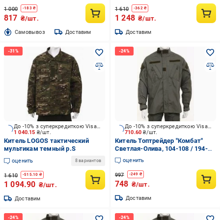
1 000
1 610
-
183
₴
-
362
₴
817
1 248
₴/шт.
₴/шт.
Cамовывоз
Доставим
Доставим
До -10% з суперкредиткою Visa Вигода
До -10% з суперкредиткою Visa Вигода
1 040.15
₴/шт.
710.60
₴/шт.
Китель LOGOS тактический
Китель Топтрейдер "Комбат"
мультикам темный р.S
Светлая-Олива, 104-108 / 194-
200cм р.L
оценить
оценить
8 вариантов
997
-
249
₴
1 610
-
515.10
₴
748
1 094.90
₴/шт.
₴/шт.
Доставим
Доставим