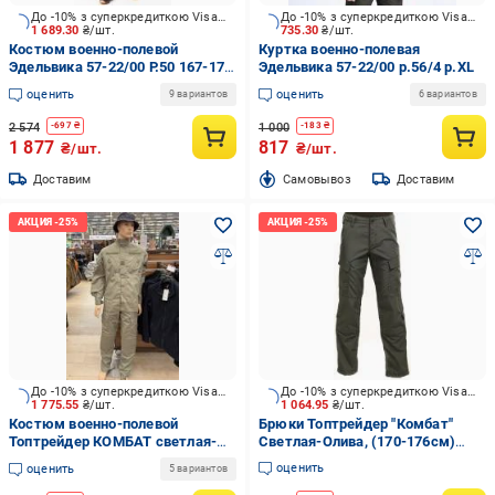
До -10% з суперкредиткою Visa Вигода
До -10% з суперкредиткою Visa Вигода
1 689.30
₴/шт.
735.30
₴/шт.
Костюм военно-полевой
Куртка военно-полевая
Эдельвика 57-22/00 Р.50 167-173
Эдельвика 57-22/00 р.56/4 р.XL
см р.L
оценить
оценить
9 вариантов
6 вариантов
2 574
1 000
-
697
₴
-
183
₴
1 877
817
₴/шт.
₴/шт.
Доставим
Cамовывоз
Доставим
До -10% з суперкредиткою Visa Вигода
До -10% з суперкредиткою Visa Вигода
1 775.55
₴/шт.
1 064.95
₴/шт.
Костюм военно-полевой
Брюки Топтрейдер "Комбат"
Топтрейдер КОМБАТ светлая-
Светлая-Олива, (170-176см)
олива 112-116/170-176 см р.XL
(60-62р) р.XXL
оценить
оценить
5 вариантов