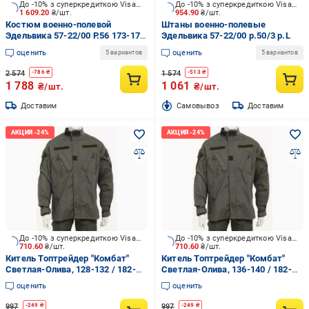
До -10% з суперкредиткою Visa Вигода
До -10% з суперкредиткою Visa Вигода
1 609.20
₴/шт.
954.90
₴/шт.
Костюм военно-полевой
Штаны военно-полевые
Эдельвика 57-22/00 Р.56 173-179
Эдельвика 57-22/00 р.50/3 р.L
см р.XL
оценить
оценить
5 вариантов
5 вариантов
2 574
1 574
-
786
₴
-
513
₴
1 788
1 061
₴/шт.
₴/шт.
Доставим
Cамовывоз
Доставим
До -10% з суперкредиткою Visa Вигода
До -10% з суперкредиткою Visa Вигода
710.60
₴/шт.
710.60
₴/шт.
Китель Топтрейдер "Комбат"
Китель Топтрейдер "Комбат"
Светлая-Олива, 128-132 / 182-
Светлая-Олива, 136-140 / 182-
188cм р.3XL
188cм р.4XL
оценить
оценить
997
997
-
249
₴
-
249
₴