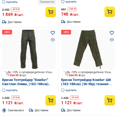
оценить
оценить
5 вариантов
Ворот) р.L
997
-
249
₴
2 492
-
623
₴
748
1 869
₴/шт.
₴/шт.
Доставим
Доставим
До -10% з суперкредиткою Visa Вигода
До -10% з суперкредиткою Visa Вигода
1 064.95
₴/шт.
1 064.95
₴/шт.
Брюки Топтрейдер "Комбат"
Брюки Топтрейдер Комбат ШК
Светлая-Олива, (182-188см)
(182-188см) (56-58р) темная-
(64-66 р) р.3XL
олива р.XL
оценить
оценить
1 495
1 495
-
374
₴
-
374
₴
1 121
1 121
₴/шт.
₴/шт.
Cамовывоз
Доставим
Доставим