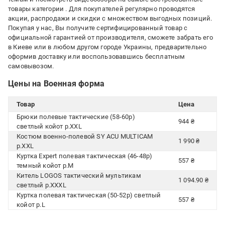
товары категории
. Для покупателей регулярно проводятся
акции, распродажи и скидки с множеством выгодных позиций.
Покупая у нас, Вы получите сертифицированный товар с
официальной гарантией от производителя, сможете забрать его
в Киеве или в любом другом городе Украины, предварительно
оформив доставку или воспользовавшись бесплатным
самовывозом.
Цены на Военная форма
Товар
Цена
Брюки полевые тактические (58-60р)
944 ₴
светлый койот р.XXL
Костюм военно-полевой SY ACU MULTICAM
1 990 ₴
р.XXL
Куртка Expert полевая тактическая (46-48р)
557 ₴
темный койот р.M
Китель LOGOS тактический мультикам
1 094.90 ₴
светлый р.XXXL
Куртка полевая тактическая (50-52р) светлый
557 ₴
койот р.L