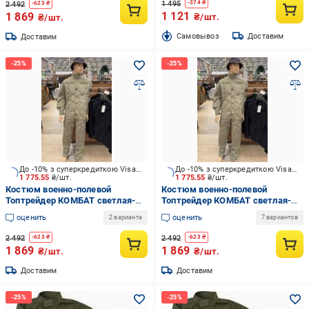
1 495
-
374
₴
2 492
-
623
₴
1 121
1 869
₴/шт.
₴/шт.
Cамовывоз
Доставим
Доставим
До -10% з суперкредиткою Visa Вигода
До -10% з суперкредиткою Visa Вигода
1 775.55
₴/шт.
1 775.55
₴/шт.
Костюм военно-полевой
Костюм военно-полевой
Топтрейдер КОМБАТ светлая-
Топтрейдер КОМБАТ светлая-
олива 112-116/194-200 см р.XL
олива 120-124/182-188 см р.XXL
оценить
оценить
2 варианта
7 вариантов
2 492
2 492
-
623
₴
-
623
₴
1 869
1 869
₴/шт.
₴/шт.
Доставим
Доставим