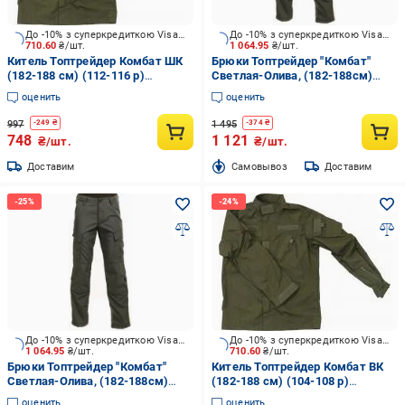
До -10% з суперкредиткою Visa Вигода
До -10% з суперкредиткою Visa Вигода
710.60
₴/шт.
1 064.95
₴/шт.
Китель Топтрейдер Комбат ШК
Брюки Топтрейдер "Комбат"
(182-188 см) (112-116 р)
Светлая-Олива, (182-188см)
темная-олива р.XL
(52-54р) р.L
оценить
оценить
997
1 495
-
249
₴
-
374
₴
748
1 121
₴/шт.
₴/шт.
Доставим
Cамовывоз
Доставим
До -10% з суперкредиткою Visa Вигода
До -10% з суперкредиткою Visa Вигода
1 064.95
₴/шт.
710.60
₴/шт.
Брюки Топтрейдер "Комбат"
Китель Топтрейдер Комбат ВК
Светлая-Олива, (182-188см)
(182-188 см) (104-108 р)
(60-62 р) р.XXL
темная-олива р.L
оценить
оценить