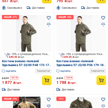
557
795
₴/шт.
₴/шт.
Cамовывоз
Доставим
Cамовывоз
Доставим
До -10% з суперкредиткою Visa Вигода
До -10% з суперкредиткою Visa Вигода
1 689.30
₴/шт.
1 609.20
₴/шт.
Костюм военно-полевой
Костюм военно-полевой
Эдельвика 57-22/00 Р.48 173-179
Эдельвика 57-22/00 Р.56 179-185
см р.M
см р.XL
оценить
оценить
5 вариантов
6 вариантов
2 574
2 574
-
697
₴
-
786
₴
1 877
1 788
₴/шт.
₴/шт.
Доставим
Доставим