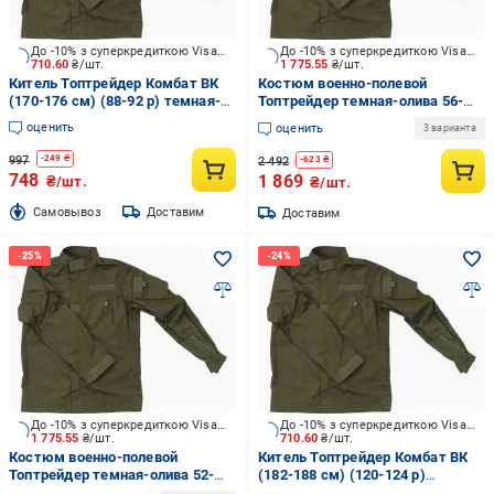
До -10% з суперкредиткою Visa Вигода
До -10% з суперкредиткою Visa Вигода
710.60
₴/шт.
1 775.55
₴/шт.
Китель Топтрейдер Комбат ВК
Костюм военно-полевой
(170-176 см) (88-92 р) темная-
Топтрейдер темная-олива 56-
олива р.S
58р / 182-188 см (Широкий
оценить
оценить
3 варианта
Ворот) р.XL
997
-
249
₴
2 492
-
623
₴
748
1 869
₴/шт.
₴/шт.
Cамовывоз
Доставим
Доставим
До -10% з суперкредиткою Visa Вигода
До -10% з суперкредиткою Visa Вигода
1 775.55
₴/шт.
710.60
₴/шт.
Костюм военно-полевой
Китель Топтрейдер Комбат ВК
Топтрейдер темная-олива 52-
(182-188 см) (120-124 р)
54р / 170-176 см (Широкий
темная-олива р.XXL