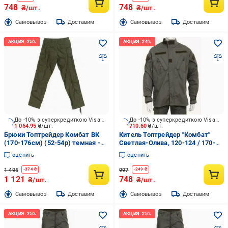
748
748
₴/шт.
₴/шт.
Cамовывоз
Доставим
Cамовывоз
Доставим
До -10% з суперкредиткою Visa Вигода
До -10% з суперкредиткою Visa Вигода
1 064.95
₴/шт.
710.60
₴/шт.
Брюки Топтрейдер Комбат ВК
Китель Топтрейдер "Комбат"
(170-176см) (52-54р) темная -
Светлая-Олива, 120-124 / 170-
олива р.L
176cм р.XXL
оценить
оценить
1 495
997
-
374
₴
-
249
₴
1 121
748
₴/шт.
₴/шт.
Cамовывоз
Доставим
Cамовывоз
Доставим