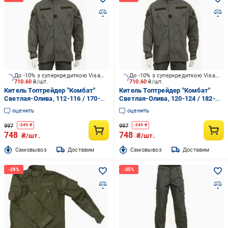
До -10% з суперкредиткою Visa Вигода
До -10% з суперкредиткою Visa Вигода
710.60
₴/шт.
710.60
₴/шт.
Китель Топтрейдер "Комбат"
Китель Топтрейдер "Комбат"
Светлая-Олива, 112-116 / 170-
Светлая-Олива, 120-124 / 182-
176cм р.XL
188cм р.XXL
оценить
оценить
997
997
-
249
₴
-
249
₴
748
748
₴/шт.
₴/шт.
Cамовывоз
Доставим
Cамовывоз
Доставим