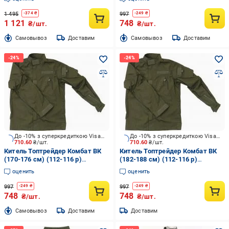
1 495
997
-
374
₴
-
249
₴
1 121
748
₴/шт.
₴/шт.
Cамовывоз
Доставим
Cамовывоз
Доставим
До -10% з суперкредиткою Visa Вигода
До -10% з суперкредиткою Visa Вигода
710.60
₴/шт.
710.60
₴/шт.
Китель Топтрейдер Комбат ВК
Китель Топтрейдер Комбат ВК
(170-176 см) (112-116 р)
(182-188 см) (112-116 р)
темная-олива р.XL
темная-олива р.XL
оценить
оценить
997
997
-
249
₴
-
249
₴
748
748
₴/шт.
₴/шт.
Cамовывоз
Доставим
Доставим