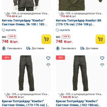
До -10% з суперкредиткою Visa Вигода
До -10% з суперкредиткою Visa Вигода
710.60
₴/шт.
710.60
₴/шт.
Китель Топтрейдер "Комбат"
Китель Топтрейдер Комбат ВК
Светлая-Олива, 96-100 / 182-
(170-176 см) (104-108 р)
188cм р.M
темная-олива р.L
оценить
оценить
997
997
-
249
₴
-
249
₴
748
748
₴/шт.
₴/шт.
Cамовывоз
Доставим
Cамовывоз
Доставим
До -10% з суперкредиткою Visa Вигода
До -10% з суперкредиткою Visa Вигода
1 064.95
₴/шт.
1 064.95
₴/шт.
Брюки Топтрейдер "Комбат"
Брюки Топтрейдер "Комбат"
Светлая-Олива, (170-176 см) (
Светлая-Олива, (182-188см)