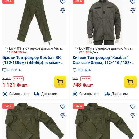
До -10% з суперкредиткою Visa Вигода
До -10% з суперкредиткою Visa Вигода
1 064.95
₴/шт.
710.60
₴/шт.
Брюки Топтрейдер Комбат ВК
Китель Топтрейдер "Комбат"
(182-188см) (44-46р) темная-
Светлая-Олива, 112-116 / 182-
олива р.S
188cм р.XL
оценить
оценить
1 495
997
-
374
₴
-
249
₴
1 121
748
₴/шт.
₴/шт.
Cамовывоз
Доставим
Cамовывоз
Доставим