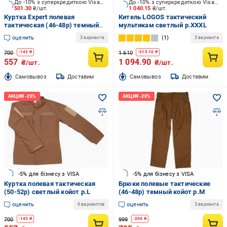
До -10% з суперкредиткою Visa Вигода
До -10% з суперкредиткою Visa Вигода
501.30
₴/шт.
1 040.15
₴/шт.
Куртка Expert полевая
Китель LOGOS тактический
тактическая (46-48р) темный
мультикам светлый р.XXXL
койот р.M
оценить
1
3 варианта
3 варианта
700
1 610
-
143
₴
-
515.10
₴
557
1 094.90
₴/шт.
₴/шт.
Cамовывоз
Доставим
Cамовывоз
Доставим
-5% для бізнесу з VISA
-5% для бізнесу з VISA
Куртка полевая тактическая
Брюки полевые тактические
(50-52р) светлый койот р.L
(46-48р) темный койот р.M
оценить
оценить
6 вариантов
3 варианта
700
999
-
143
₴
-
204
₴