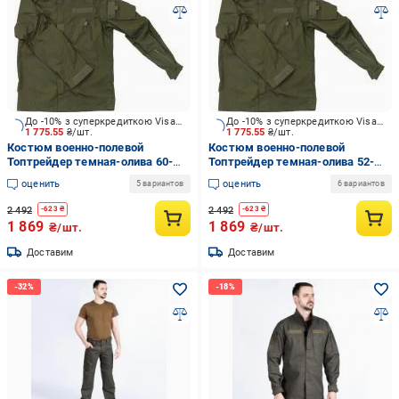
До -10% з суперкредиткою Visa Вигода
До -10% з суперкредиткою Visa Вигода
1 775.55
₴/шт.
1 775.55
₴/шт.
Костюм военно-полевой
Костюм военно-полевой
Топтрейдер темная-олива 60-
Топтрейдер темная-олива 52-
62р / 170-176 см (Узкий Ворот)
54р / 182-188 см (Узкий Ворот)
оценить
оценить
5 вариантов
6 вариантов
р.XXXL
р.XL
2 492
2 492
-
623
₴
-
623
₴
1 869
1 869
₴/шт.
₴/шт.
Доставим
Доставим