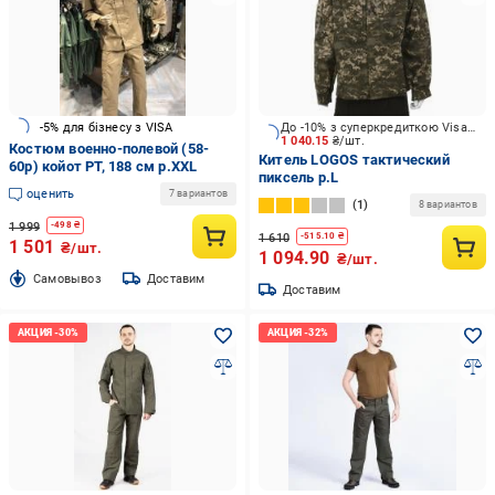
-5% для бізнесу з VISA
До -10% з суперкредиткою Visa Вигода
1 040.15
₴/шт.
Костюм военно-полевой (58-
Китель LOGOS тактический
60р) койот РТ, 188 см р.XXL
пиксель р.L
оценить
7 вариантов
1
8 вариантов
1 999
-
498
₴
1 610
-
515.10
₴
1 501
₴/шт.
1 094.90
₴/шт.
Cамовывоз
Доставим
Доставим