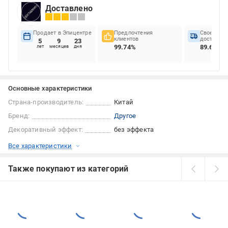
Доставлено
Продает в Эпицентре
Предпочтения
Своеврем
клиентов
доставок
5
9
23
99.74%
89.66%
лет
месяцев
дня
Основные характеристики
Страна-производитель:
Китай
Бренд:
Другое
Декоративный эффект:
без эффекта
Все характеристики
Также покупают из категорий