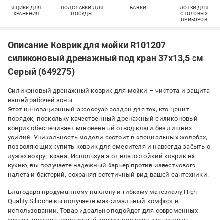
ЯЩИКИ ДЛЯ
ПОДСТАВКИ ДЛЯ
БАНКИ
ЛОТКИ ДЛЯ
ХРАНЕНИЯ
ПОСУДЫ
СТОЛОВЫХ
ПРИБОРОВ
Описание Коврик для мойки R101207
силиконовый дренажный под кран 37х13,5 см
Серый (649275)
Силиконовый дренажный коврик для мойки – чистота и защита
вашей рабочей зоны
Этот инновационный аксессуар создан для тех, кто ценит
порядок, поскольку качественный дренажный силиконовый
коврик обеспечивает мгновенный отвод влаги без лишних
усилий. Уникальность модели состоит в специальных желобах,
позволяющих купить коврик для смесителя и навсегда забыть о
лужах вокруг крана. Используя этот влагостойкий коврик на
кухню, вы получаете надежный барьер против известкового
налета и бактерий, сохраняя эстетичный вид вашей сантехники.
Благодаря продуманному наклону и гибкому материалу High-
Quality Silicone вы получаете максимальный комфорт в
использовании. Товар идеально подойдет для современных
хозяек, ищущих практичный коврик под кран для защиты