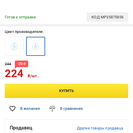
Готов к отправке
КОД
MP35875856
Цвет производителя:
-
20
₴
244
224
₴/шт.
КУПИТЬ
В желания
В сравнение
Продавец
Другие товары продавца