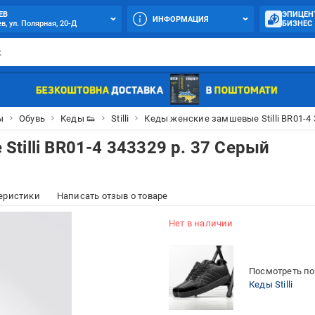
ЕВ
ЭПИЦЕН
ИНФОРМАЦИЯ
в, ул. Полярная, 20-Д
БИЗНЕС
ы
Обувь
Кеды 👟
Stilli
Кеды женские замшевые Stilli BR01-4 
tilli BR01-4 343329 р. 37 Серый
еристики
Написать отзыв о товаре
Нет в наличии
Посмотреть по
Кеды Stilli