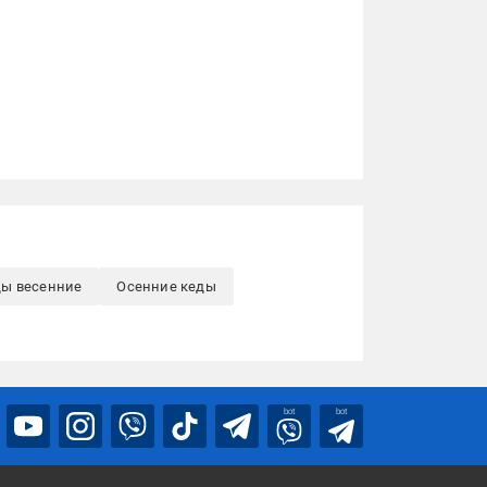
ды весенние
Осенние кеды
bot
bot