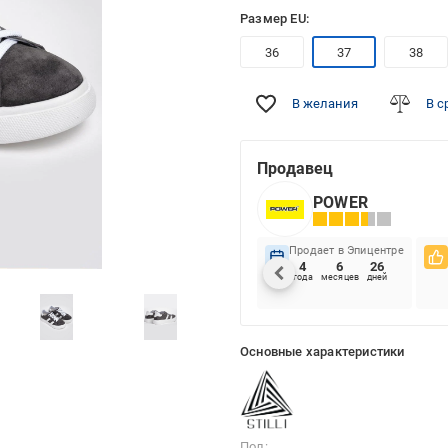
Размер EU:
36
37
38
В желания
В с
Продавец
POWER
Продает в Эпицентре
4
6
26
года
месяцев
дней
Основные характеристики
Пол: